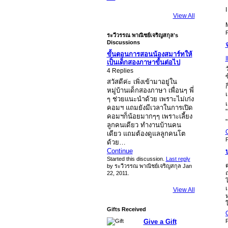
I
View All
ระวีวรรณ พาณิชย์เจริญสกุล's
Discussions
ขั้นตอนการสอนน้องสมาร์ทให้
เป็นเด็กสองภาษาขั้นต่อไป
ว
4 Replies
ซ
สวัสดีค่ะ เพิ่งเข้ามาอยู่ใน
ก
หมู่บ้านเด็กสองภาษา เพื่อนๆ พี่
เ
ๆ ช่วยแนะนำด้วย เพราะไม่เก่ง
เ
คอมฯ แถมยังมีเวลาในการเปิด
คอมฯก็น้อยมากๆๆ เพราะเลี้ยง
ลูกคนเดียว ทำงานบ้านคน
เดียว แถมต้องดูแลลูกคนโต
P
ด้วย…
Continue
Started this discussion.
Last reply
ต
by ระวีวรรณ พาณิชย์เจริญสกุล Jan
22, 2011.
ไ
เ
View All
Gifts Received
Give a Gift
P