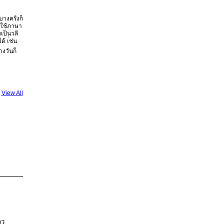
างครั้งก็
งใช้ภาษา
เป็นวลี
 เ่ช่น
งวันก็
View All
าว