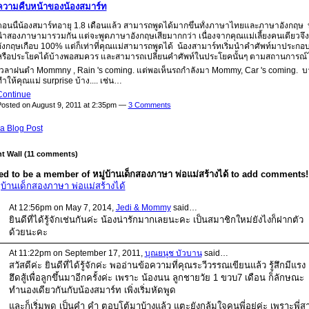
ความคืบหน้าของน้องสมาร์ท
ตอนนี้น้องสมาร์ทอายุ 1.8 เดือนแล้ว สามารถพูดได้มากขึ้นทั้งภาษาไทยและภาษาอังกฤษ บ
นำสองภาษามารวมกัน แต่จะพูดภาษาอังกฤษเสียมากกว่า เนื่องจากคุณแม่เลี้ยงคนเดียวจึ
อังกฤษเกือบ 100% แต่ก็เท่าที่คุณแม่สามารถพูดได้ น้องสามาร์ทเริ่มนำคำศัพท์มาประกอบ
หรือประโยคได้บ้างพอสมควร และสามารถเปลี่ยนคำศัพท์ในประโยคนั้นๆ ตามสถานการณ์ได้
เวลาฝนตำ Mommny , Rain 's coming. แต่พอเห็นรถกำลังมา Mommy, Car 's coming. บา
ำให้คุณแม่ surprise บ้าง.... เช่น…
Continue
osted on August 9, 2011 at 2:35pm —
3 Comments
a Blog Post
 Wall (11 comments)
d to be a member of หมู่บ้านเด็กสองภาษา พ่อแม่สร้างได้ to add comments!
ู่บ้านเด็กสองภาษา พ่อแม่สร้างได้
At 12:56pm on May 7, 2014,
Jedi & Mommy
said…
ยินดีที่ได้รู้จักเช่นกันค่ะ น้องน่ารักมากเลยนะคะ เป็นสมาชิกใหม่ยังไงก็ฝากตัว
ด้วยนะคะ
At 11:22pm on September 17, 2011,
บุณยนุช บัวบาน
said…
สวัสดีค่ะ ยินดีที่ได้รู้จักค่ะ พออ่านข้อความที่คุณระวีวรรณเขียนแล้ว รู้สึกมีแรง
ฮึดสู้เพื่อลูกขึ้นมาอีกครั้งค่ะ เพราะ น้องนน ลูกชายวัย 1 ขวบ7 เดือน ก็ลักษณะ
ทำนองเดียวกันกับน้องสมาร์ท เพิ่งเริ่มหัดพูด
และก็เริ่มพูด เป็นคำ คำ ตอบโต้มาบ้างแล้ว แตะยังกลุ้มใจคนพี่อยู่ค่ะ เพราะพี่ส