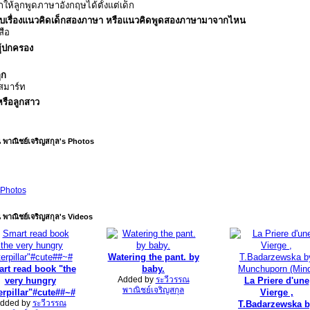
ให้ลูกพูดภาษาอังกฤษได้ตั้งแต่เด็ก
บเรื่องแนวคิดเด็กสองภาษา หรือแนวคิดพูดสองภาษามาจากไหน
สือ
ู้ปกครอง
ูก
สมาร์ท
รือลูกสาว
 พาณิชย์เจริญสกุล's Photos
Photos
 พาณิชย์เจริญสกุล's Videos
Watering the pant. by
rt read book "the
baby.
Added by
ระวีวรรณ
very hungry
La Priere d'une
พาณิชย์เจริญสกุล
erpillar"#cute##~#
Vierge ,
dded by
ระวีวรรณ
T.Badarzewska 