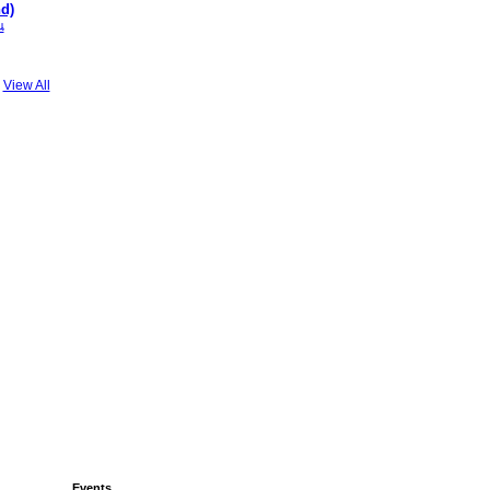
d)
ณ
View All
Events