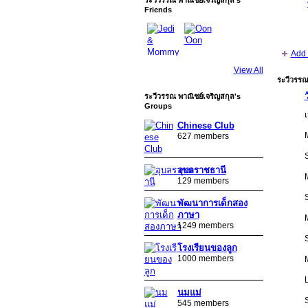
Friends
Add 
View All
ระวีวรรณ
ระวีวรรณ พาณิชย์เจริญสกุล's
Groups
เ
Chinese Club
M
627 members
S
อุบลราชธานี
M
129 members
S
พัฒนาการเด็กสอง
ภาษา
M
1249 members
S
โรงเรียนของลูก
1000 members
L
นมแม่
S
545 members