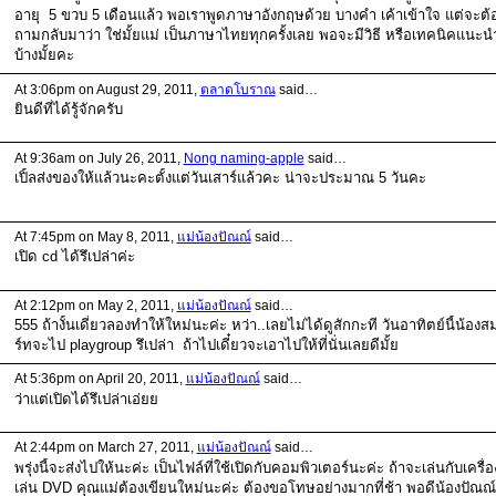
อายุ 5 ขวบ 5 เดือนแล้ว พอเราพูดภาษาอังกฤษด้วย บางคำ เค้าเข้าใจ แต่จะต้
ถามกลับมาว่า ใช่มั้ยแม่ เป็นภาษาไทยทุกครั้งเลย พอจะมีวิธี หรือเทคนิคแนะน
บ้างมั้ยคะ
At 3:06pm on August 29, 2011,
ตลาดโบราณ
said…
ยินดีที่ได้รู้จักครับ
At 9:36am on July 26, 2011,
Nong naming-apple
said…
เปิ้ลส่งของให้แล้วนะคะตั้งแต่วันเสาร์แล้วคะ น่าจะประมาณ 5 วันคะ
At 7:45pm on May 8, 2011,
แม่น้องปัณณ์
said…
เปิด cd ได้รึเปล่าค่ะ
At 2:12pm on May 2, 2011,
แม่น้องปัณณ์
said…
555 ถ้างั้นเดี๋ยวลองทำให้ใหม่นะค่ะ หว่า..เลยไม่ได้ดูสักกะที วันอาทิตย์นี้น้องส
ร์ทจะไป playgroup รึเปล่า ถ้าไปเดี๋ยวจะเอาไปให้ที่นั่นเลยดีมั้ย
At 5:36pm on April 20, 2011,
แม่น้องปัณณ์
said…
ว่าแต่เปิดได้รึเปล่าเอ่ยย
At 2:44pm on March 27, 2011,
แม่น้องปัณณ์
said…
พรุ่งนี้จะส่งไปให้นะค่ะ เป็นไฟล์ที่ใช้เปิดกับคอมพิวเตอร์นะค่ะ ถ้าจะเล่นกับเครื่อ
เล่น DVD คุณแม่ต้องเขียนใหม่นะค่ะ ต้องขอโทษอย่างมากที่ช้า พอดีน้องปัณณ์