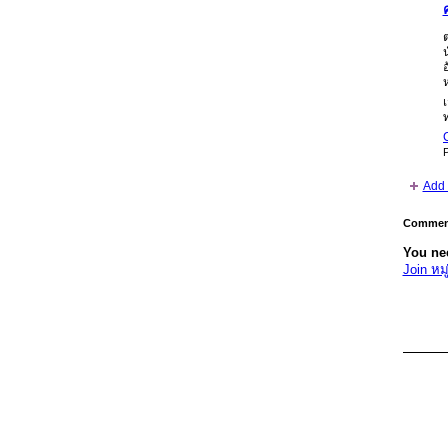
ท
P
Add 
Comment
You nee
Join หม