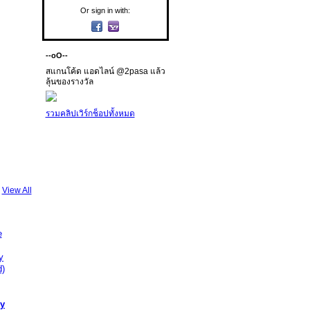
Or sign in with:
--oO--
สแกนโค้ด แอดไลน์ @2pasa แล้ว
ลุ้นของรางวัล
รวมคลิปเวิร์กช็อปทั้งหมด
View All
by