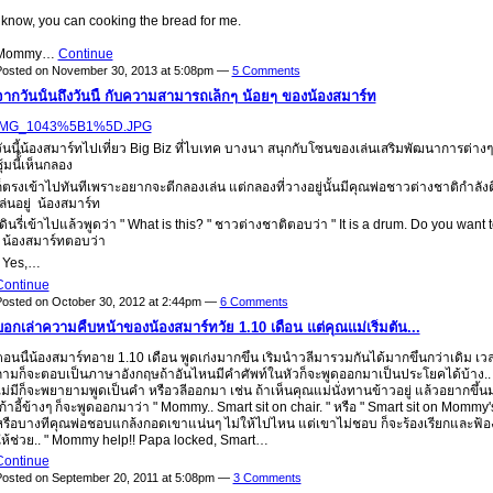
 know, you can cooking the bread for me.
Mommy…
Continue
Posted on November 30, 2013 at 5:08pm —
5 Comments
จากวันนั้นถึงวันนี้ื กับความสามารถเล็กๆ น้อยๆ ของน้องสมาร์ท
IMG_1043%5B1%5D.JPG
ันนี้น้องสมาร์ทไปเที่ยว Big Biz ที่ไบเทค บางนา สนุกกับโซนของเล่นเสริมพัฒนาการต่างๆ
ุ้มนี้้เห็นกลอง
็ตรงเข้าไปทันทีเพราะอยากจะตีกลองเล่น แต่กลองที่วางอยู่นั้นมีคุณพ่อชาวต่างชาติกำลัง
ล่นอยู่ น้องสมาร์ท
ดินรี่เข้าไปแล้วพูดว่า " What is this? " ชาวต่างชาติตอบว่า " It is a drum. Do you want 
" น้องสมาร์ทตอบว่า
" Yes,…
Continue
osted on October 30, 2012 at 2:44pm —
6 Comments
บอกเล่าความคืบหน้าของน้องสมาร์ทวัย 1.10 เดือน แต่คุณแม่เริ่มตัน...
อนนี้น้องสมาร์ทอาย 1.10 เดือน พูดเก่งมากขึ้น เริ่มนำวลีมารวมกันได้มากขึ้นกว่าเดิม เ
ถามก็จะตอบเป็นภาษาอังกฤษถ้าอันไหนมีคำศัพท์ในหัวก็จะพูดออกมาเป็นประโยคได้บ้าง.. 
ม่มีก็จะพยายามพูดเป็นคำ หรือวลีออกมา เช่น ถ้าเห็นคุณแม่นั่งทานข้าวอยู่ แล้วอยากขึ้นม
ก้าอี้ข้างๆ ก็จะพูดออกมาว่า " Mommy.. Smart sit on chair. " หรือ " Smart sit on Mommy'
หรือบางทีคุณพ่อชอบแกล้งกอดเขาแน่นๆ ไม่ให้ไปไหน แต่เขาไม่ชอบ ก็จะร้องเรียกและฟ้อง
ให้ช่วย.. " Mommy help!! Papa locked, Smart…
Continue
osted on September 20, 2011 at 5:08pm —
3 Comments