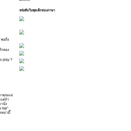
หนังสือในชุดเด็กสองภาษา
 พอถึง
ตีกลอง
to play ?
วลาคุณแม่
แต่ถ้า
านั่ง
s lap"
หม่ามี๊