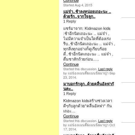
Continue
Started Aug 4, 2015
แม่จ๋า..ช้าลงหน่อยเถอะนะ ..
ด้วยรัก..จากใจลูก..
1 Reply
แชร์มาจาก: Kidmazon kids
:ช้าอีกนิดเถอะนะ .. แม่จ๋า ,
ไม่มีความจำเป็นใดที่ต้องเร่ง
รีบ..ช้าอีกนิดเถอะนะ .. แม่จ๋า ,
ทุกสิ่งทุกอย่างก็ดูเรียบร้อย
ดี..ช้าอีกนิดเถอะนะ .. แม่จ๋า ,
ดื่มชาสักถ้วยก่อน..…
Continue
Started this discussion.
Last reply
by แม่น้องแมนดี้&แมนนี่&มาญ่า Sep
23, 2014.
มาบอกรักลูก..ด้วยคลื่นอัลฟากั
นคะ..
1 Reply
Kidmazon kidsสร้างช่วงเวลา
ดีๆกับลูกด้วย"คลื่นอัลฟา" กัน
เถอะ…
Continue
Started this discussion.
Last reply
by แม่น้องแมนดี้&แมนนี่&มาญ่า Oct
17, 2014.