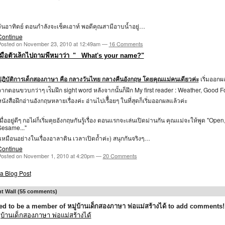
วันอาทิตย์ ตอนกำลังจะเช็คเอาท์ พอดีคุณสามีอาบน้ำอยู่…
Continue
Posted on November 23, 2010 at 12:49am —
16 Comments
เมื่อตัวเล็กไปถามพี่หมาว่า_" _What's your name?"
ปฎิบัติการเด็กสองภาษา คือ กลางวันไทย กลางคืนอังกฤษ โดยคุณแม่คนเดียวค่ะ
เริ่มออกผ
ากตอนขวบกว่าๆ เร่ิมฝึก sight word หลังจากนั้นก็ฝึก My first reader : Weather, Good Fo
นังสือฝึกอ่านอังกฤษหลายเรื่องค่ะ อ่านไปเรืื่อยๆ ในที่สุดก็เริ่มออกผลแล้วค่ะ
มื่ออยู่ดีๆ กอไผ่ก็เริ่มคุยอังกฤษกันรู้เรื่อง ตอนแรกจะเล่นเปิดม่านกัน คุณแม่จะให้พูด "Open
Sesame..."
เหมือนอย่างในเรื่องอาลาดิน เวลาเปิดถ้ำค่ะ) สนุกกันจริงๆ…
Continue
Posted on November 1, 2010 at 4:20pm —
20 Comments
a Blog Post
 Wall (55 comments)
d to be a member of หมู่บ้านเด็กสองภาษา พ่อแม่สร้างได้ to add comments!
ู่บ้านเด็กสองภาษา พ่อแม่สร้างได้