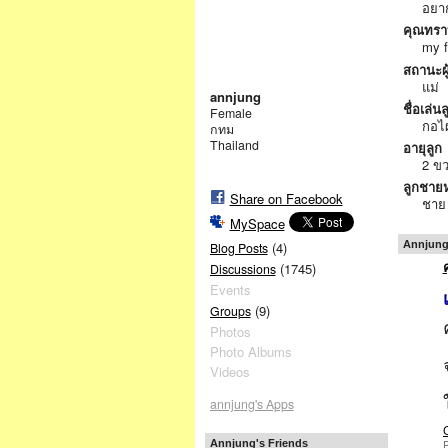
อยาก
คุณทรา
my f
สถานะผ
แม่
annjung
ชื่อเล่นล
Female
กอไผ
กทม
Thailand
อายุลูก
2 ข
ลูกชายห
Share on Facebook
ชาย
MySpace
Annjung
(4)
Blog Posts
(1745)
Discussions
Events
(9)
Groups
Photos
Photo Albums
Videos
annjung's Apps
P
Annjung's Friends