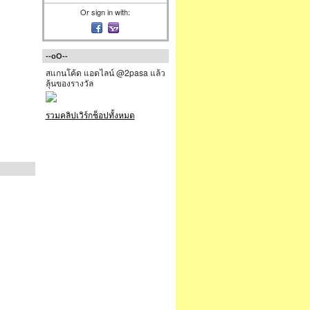
Or sign in with:
--oO--
สแกนโค้ด แอดไลน์ @2pasa แล้ว
ลุ้นของรางวัล
รวมคลิปเวิร์กช็อปทั้งหมด