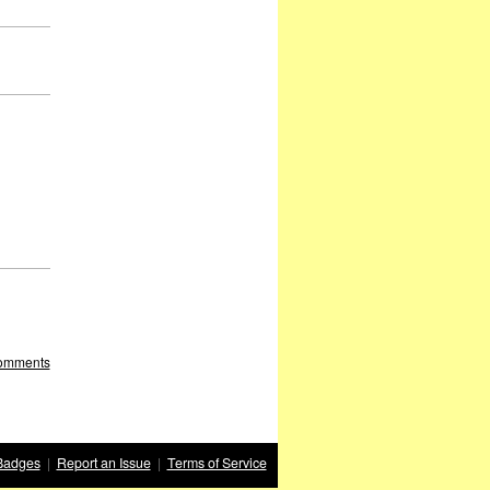
ip
Comments
Badges
|
Report an Issue
|
Terms of Service