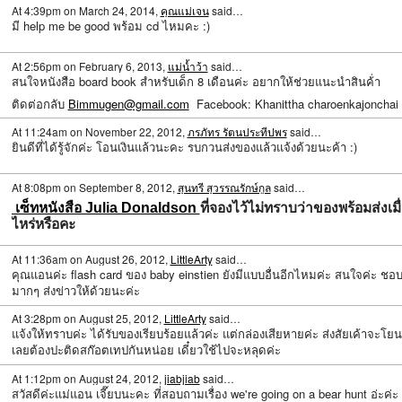
At 4:39pm on March 24, 2014,
คุณแม่เจน
said…
มี help me be good พร้อม cd ไหมคะ :)
At 2:56pm on February 6, 2013,
แม่น้ำว้า
said…
สนใจหนังสือ board book สำหรับเด็ก 8 เดือนค่ะ อยากให้ช่วยแนะนำสินค้่า
ติดต่อกลับ
Bimmugen@gmail.com
Facebook: Khanittha charoenkajonchai
At 11:24am on November 22, 2012,
ภรภัทร รัตนประทีปพร
said…
ยินดีที่ได้รู้จักค่ะ โอนเงินแล้วนะคะ รบกวนส่งของแล้วแจ้งด้วยนะค้า :)
At 8:08pm on September 8, 2012,
สุนทรี สุวรรณรักษ์กูล
said…
เซ็ทหนังสือ Julia Donaldson
ที่จองไว้ไม่ทราบว่าของพร้อมส่งเมื
ไหร่หรือคะ
At 11:36am on August 26, 2012,
LittleArty
said…
คุณแอนค่ะ flash card ของ baby einstien ยังมีแบบอื่นอีกไหมค่ะ สนใจค่ะ ชอ
มากๆ ส่งข่าวให้ด้วยนะค่ะ
At 3:28pm on August 25, 2012,
LittleArty
said…
แจ้งให้ทราบค่ะ ได้รับของเรียบร้อยแล้วค่ะ แต่กล่องเสียหายค่ะ ส่งสัยเค้าจะโยน
เลยต้องปะติดสก๊อตเทปกันหน่อย เดี๋ยวใช้ไปจะหลุดค่ะ
At 1:12pm on August 24, 2012,
jiabjiab
said…
สวัสดีค่ะแม่แอน เจี๊ยบนะคะ ที่สอบถามเรื่อง we're going on a bear hunt อ่ะค่ะ