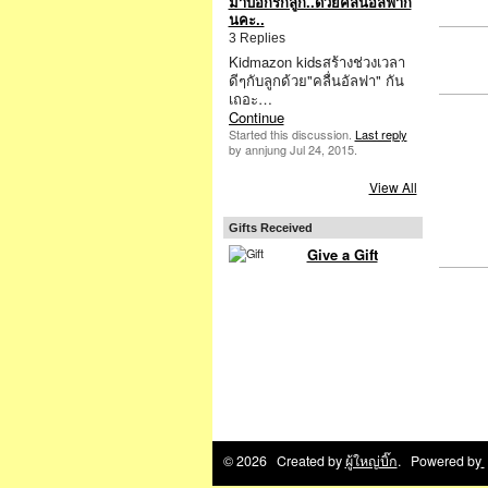
มาบอกรักลูก..ด้วยคลื่นอัลฟากั
นคะ..
3 Replies
Kidmazon kidsสร้างช่วงเวลา
ดีๆกับลูกด้วย"คลื่นอัลฟา" กัน
เถอะ…
Continue
Started this discussion.
Last reply
by annjung Jul 24, 2015.
View All
Gifts Received
Give a Gift
© 2026 Created by
ผู้ใหญ่บิ๊ก
. Powered by