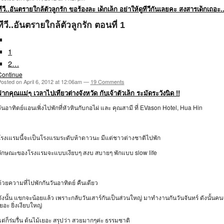
ทีวี..อันตรายใกล้ตัวลูกรัก ขอร้องละ เด็กเล็ก อย่าให้ดูทีวีกันเลยคะ สงสารเด็กเถอะ..
ทีวี..อันตรายใกล้ตัวลูกรัก ตอนที่ 1
1
2…
Continue
osted on April 6, 2012 at 12:06am —
19 Comments
ฝากคุณแม่ๆ เวลาไปเที่ยวต่างจังหวัด กับเจ้าตัวเล็ก ระมัดระวังนิด !!
ันอาทิตย์แอนเพิ่งไปพักที่หัวหินกับกอไผ่ และ คุณสามี ที่ EVason Hotel, Hua Hin
โรงเแรมนี้จะเป็นโรงแรมระดับห้าดาวนะ มีแต่ชาวต่างชาติไปพัก
ลักษณะของโรงแรมจะแบบเงียบๆ สงบ สบายๆ พักแบบ slow life
้วยความที่ไปพักกันวันอาทิตย์ คืนเดียว
ังนั้น แขกจะน้อยแล้ว เพราะกลับวันเสาร์กันเป็นส่วนใหญ่ มาทำงานกันวันจันทร์ ดังนั้นคน
ยอะ ยิ่งเงียบใหญ่
ต่ก็ร่มรื่น ต้นไม้เยอะ สรุปว่า สวยมากๆค่ะ ธรรมชาติ