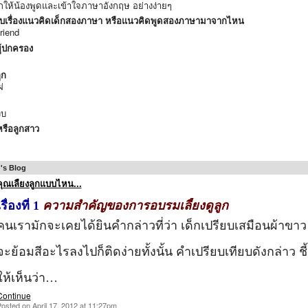
ให้น้องพูดและเข้าใจภาษาอังกฤษ อย่างง่ายๆ
บเรื่องแนวคิดเด็กสองภาษา หรือแนวคิดพูดสองภาษามาจากไหน
riend
ู้ปกครอง
ูก
่
วบ
รือลูกสาว
's Blog
คุณเลี้ยงลูกแบบไหน...
เรื่องที่ 1
ความสำคัญของการอบรมเลี้ยงดูลูก
คนเรามักจะเคยได้ยินคำกล่าวที่ว่า เด็กเปรียบเสมือนผ้าขาว
จะย้อมสีอะไรลงไปก็ติดง่ายทั้งนั้น คำเปรียบเทียบดังกล่าว ชี้
ให้เห็นว่า…
Continue
osted on April 17, 2012 at 11:27pm