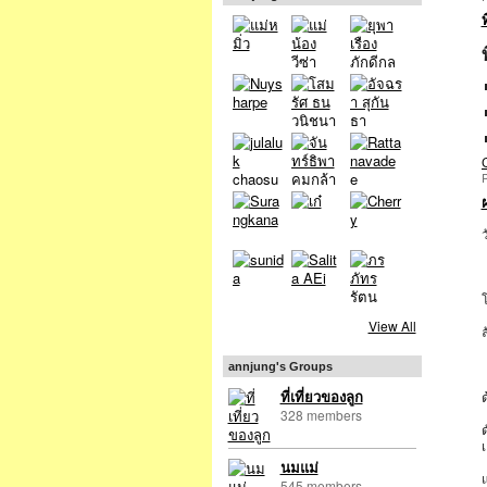
P
ว
View All
annjung's Groups
ด
ที่เที่ยวของลูก
328 members
ด
เ
นมแม่
แ
545 members