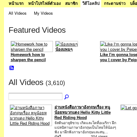
หน้าแรก
หน้าโปรไฟล์ตัวเอง
สมาชิก
วีดีโอคลิป
กระดานข่าว
บล็
All Videos
My Videos
Featured Videos
น้องแพมๆ
Homework how to
Like I'm gonna los
sharpen the pencil
you | cover by Peip
All Videos
(3,610)
อ่านหนังสือภาษาอังกฤษเรื่อง หนู
น้อยหมวกแดง Hello Kitty Little
Red Riding Hood
จัสตินอายุ8ขวบ เกิดและโตที่อเมริกา ฝึก
แปลนิทานภาษาอังกฤษเป็นไทยให้น้องๆ
ฟัง มาฝึกฟังภาษาอังกฤษและสนุ…
นัสวี
204 views