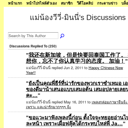
หน้าแรก
หน้าโปรไฟล์ตัวเอง
สมาชิก
วีดีโอคลิป
กระดานข่าว
บล็
แม่น้องวีวี่-มินนี่'s Discussions
Discussions Replied To (250)
"
我还在新加坡，但是快要回泰国工作了。 
想你，忘不了你认真学习的态度。 加油！
"
SPECIAL
แม่น้องวีวี่-มินนี่ replied Jun 2, 2011 to
Happy Chinese New
Year!!
"
ยังเป็นคุณพี่ธีร์ที่น่ารักของพวกเราซำเหมอ เ
ของดีมานำเสนอแบบเสมอต้น เสมอปลายเลย
คะ…
"
แม่น้องวีวี่-มินนี่ replied May 16, 2011 to
เพลงกล่อมภาษาจีนจ้ะ ท
เพราะ และน่ารักมากๆๆๆ จ้ะ
"
ขอแวะมาฟังเพลงนี้ก่อน ตั้งใจจะทยอยอ่านไป
ละหน้า เพราะเผื่อฟลุ๊คได้กระทบไหล่พี่ Ja…
"