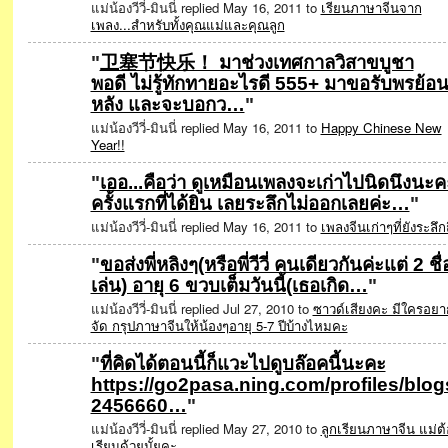
แม่น้องวีวี่-มินนี่ replied May 16, 2011 to
เรียนภาษาจีนจาก
เพลง...สำหรับทั้งคุณแม่และคุณลูก
"
卫塞节快乐！ มาช่วงเทศกาลวิสาขบูชา
พอดี ไม่รู้ทักทายอะไรดี 555+ มาขอรับพรย้อ
SPECIAL
หลัง และจะบอกว…
"
แม่น้องวีวี่-มินนี่ replied May 16, 2011 to
Happy Chinese New
Year!!
"
เออ...คือว่า ดูเหมือนเพลงจะเก่าไปนิดนึงนะค
ครั้งแรกที่ได้ยิน เลยระลึกไม่ออกเลยค่ะ…
"
แม่น้องวีวี่-มินนี่ replied May 16, 2011 to
เพลงจีนเก่าๆที่ยังระลึก
"
ขอส่งพี่หลิงๆ(หรือพี่วีวี่ คนเดียวกันค่ะแต่ 2 ชื่
เล่น) อายุ 6 ขวบเต็มวันนี้(เธอเกิด…
"
แม่น้องวีวี่-มินนี่ replied Jul 27, 2010 to
ซาวด์เสียงคะ มีใครอยา
จัด กรุปภาษาจีนให้น้องๆอายุ 5-7 ปีบ้างไหมคะ
"
ที่คิดได้ตอนนี้ก็แวะไปดูบล๊อคนี้นะคะ
https://go2pasa.ning.com/profiles/blog
SPECIAL
2456660…
"
แม่น้องวีวี่-มินนี่ replied May 27, 2010 to
ลูกเรียนภาษาจีน แม่ต้
เรียนด้วยมั้ยคะ