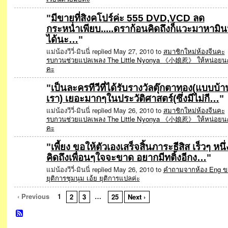
"
มีขายที่สิงคโปร์ค่ะ 555 DVD,VCD ลด
กระหน่ำเพียบ.....ดราก้อนคิดถึงก็แวะมาหามินน
ได้นะ…
"
แม่น้องวีวี่-มินนี่ replied May 27, 2010 to
สมาชิกใหม่ห้องจีนคะ
รบกวนช่วยแปลเพลง The Little Nyonya 《小娘惹》 ให้หน่อยน
คะ
"
เป็นละครทีวีที่ได้รับรางวัลตุ๊กตาทอง(แบบบ้า
เรา) เยอะมากๆในประวัติศาสตร์(ซึ่งมีไม่กี…
"
แม่น้องวีวี่-มินนี่ replied May 26, 2010 to
สมาชิกใหม่ห้องจีนคะ
รบกวนช่วยแปลเพลง The Little Nyonya 《小娘惹》 ให้หน่อยน
คะ
"
เพี้ยง ขอให้ตัวเองเสร็จสิ้นภาระธีสิส เร็วๆ หนึ่
คิดถึงเพื่อนๆใจจะขาด อยากมีทติ้งอีกง…
"
แม่น้องวีวี่-มินนี่ replied May 26, 2010 to
คำถามจากห้อง Eng ข
ยุติการชุมนุม เอ้ย ยุติการแปลค่ะ
‹ Previous
1
…
2
3
25
Next ›