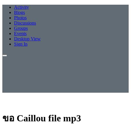
Activity
Blogs
Photos
Discussions
Groups
Events
Desktop View
Sign In
ขอ Caillou file mp3