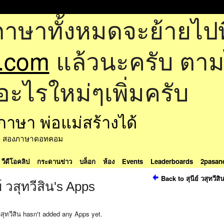
ภาษาทั้งหมดจะย้ายไปที
.com
แล้วนะครับ ตามไป
อะไรใหม่ๆเพิ่มครับ
ด้ - สองภาษาดอทคอม
วีดีโอคลิป
กระดานข่าว
บล็อก
ห้อง
Events
Leaderboards
2pasan
Back to สุนีย์ วสุทวีส
ย์ วสุทวีสิน's Apps
 วสุทวีสิน hasn't added any Apps yet.