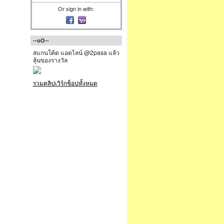
Or sign in with:
--oO--
สแกนโค้ด แอดไลน์ @2pasa แล้ว
ลุ้นของรางวัล
รวมคลิปเวิร์กช็อปทั้งหมด