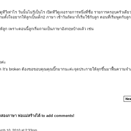
ูทีวีเท่าไร วันนั้นไม่รู้เป็นไร เปิดทีวีดูเจอรายการหนึ่งที่ชื่อ รายการครอบครัวเดี
ตั้งใจอยากให้ลูกเป็นเด็ก2 ภาษา เช้าวันถัดมาก็เริ่มใช้กับลูก ตอนที่เริ่มพูดกับลูก
ลูก เพราะตอนนี้ลูกเริ่มถามเป็นภาษาอังกฤษบ้างแล้ว เช่น
วค่ะ
พูด It's broken ต้องขอขอบคุณคุณบิ๊กมากนะค่ะจุดประกายให้ลุกขึ้นมาฟื้นความจ
Nex
็กสองภาษา พ่อแม่สร้างได้ to add comments!
rch 10, 2010 at 2:33pm