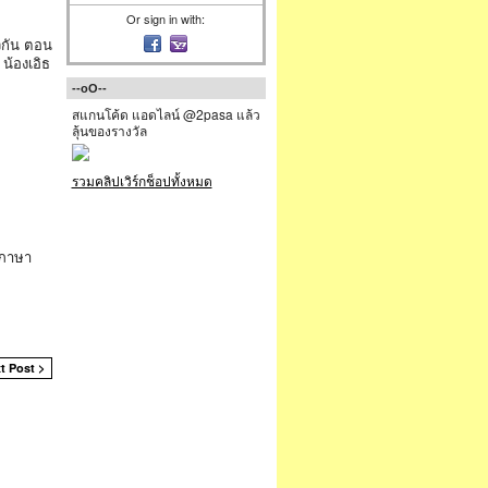
Or sign in with:
ยวกัน ตอน
 น้องเอิธ
--oO--
สแกนโค้ด แอดไลน์ @2pasa แล้ว
ลุ้นของรางวัล
รวมคลิปเวิร์กช็อปทั้งหมด
ำภาษา
t Post >