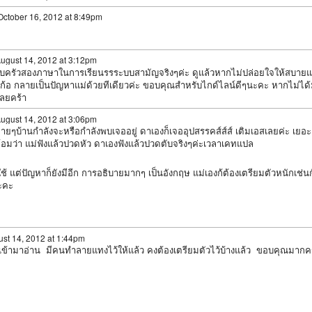
ctober 16, 2012 at 8:49pm
ugust 14, 2012 at 3:12pm
อบครัวสองภาษาในการเรียนรรระบบสามัญจริงๆค่ะ ดูแล้วหากไม่ปล่อยใจให้สบาย
ะก้อ กลายเป็นปัญหาแม่ด้วยทีเดียวค่ะ ขอบคุณสำหรับไกด์ไลน์ดีๆนะคะ หากไม่ได
เลยคร้า
ugust 14, 2012 at 3:06pm
ลายๆบ้านกำลังจะหรือกำลังพบเจออยู่ ดาเองก็เจออุปสรรคส์ส์ส์ เติมเอสเลยค่ะ เยอะ
้อมว่า แม่ฟังแล้วปวดหัว ดาเองฟังแล้วปวดตับจริงๆค่ะเวลาเคทแปล
 แต่ปัญหาก็ยังมีอีก การอธิบายมากๆ เป็นอังกฤษ แม่เองก้ต้องเตรียมตัวหนักเช่น
นะคะ
st 14, 2012 at 1:44pm
าสเข้ามาอ่าน มีคนทำลายแทงไว้ให้แล้ว คงต้องเตรียมตัวไว้บ้างแล้ว ขอบคุณมากค