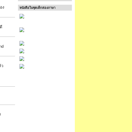
้อง
หนังสือในชุดเด็กสองภาษา
ดี
nd
้ว
า