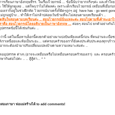
 การเรียนภาษาอังกฤษที่รร. ในเรื่องไวยกรณ์ ... ข้อนี้นับว่ายากจริงๆค่ะ และทำใจย
้ให้ลูกดูเลย .. แต่ก็พบว่าไม่ได้ผลค่ะ เพราะเด็กเรียนไวยกรณ์ เหมือนที่เมื่อก่อ
องเราก็อยู่ในช่วงฝึกหัด ไวยกรณ์บางครั้งก็ผิดๆถูกๆ อยู่ have has - go went gon
ไม่ถูกอยู่บ้าง .. ทำให้เราไม่กล้าปล่อยเว้นข้ามที่จะไม่สอนตามบทเรียนเค้า ..
 ตัดสินใจสอนตามบทเรียนค่ะ .. สอนไวยกรณ์นั่นแหละค่ะ สอนไปตามที่เค้าจะเอา
บเราคือ สอนไวยกรณ์โดยอธิบายเป็นภาษาอังกฤษ ...
ค่อยๆ สอนไป ยกตัวอย่างกันไป
สรรคข้อนี้ได้เช่นกันค่ะ ..
่านี้ แต่ในเนื้อหาบล็อกนี้คงยกตัวอย่างมาแบ่งปันเพียงแค่นี้ก่อน ที่คนอ่านจะเบื่อ
้เราเหนื่อยและท้อเป็นระยะ... แต่ครอบครัวของเราก็ยังคงประคับประคองทุกๆก้
 .. อาจจะต้องนำมาปรับเปลี่ยนแปลงบ้างตามความเหมาะสมค่ะ ..
พบเจออุปสรรค ต่างๆ (อาจจะเหมือนหรือไม่เหมือนครอบครัวของเรา) และ ครอบครัว
ากันต่อไปค่ะ .. .. สู้สู้ค่า... ^ ^
็กสองภาษา พ่อแม่สร้างได้ to add comments!