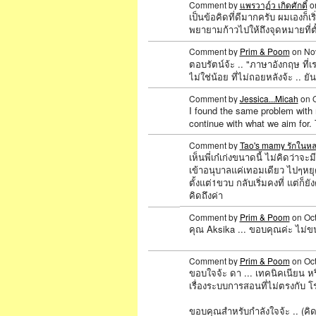
Comment by
แพรวาฏ์ว เกิดศักดิ์
on
เป็นข้อคิดที่ดีมากครับ ผมเองก็เร
พยายามก้าวไปให้ถึงจุดหมายที่ตั้
Comment by
Prim & Poom
on Nov
ตอบรัตน์จ้ะ .. "ภาษาอังกฤษ ที่เร
ไม่ใช่น้อย ที่ไม่ถอยหลังจ้ะ .. ยันก
SPECIAL
Comment by
Jessica...Micah
on O
I found the same problem with 
continue with what we aim for. 
Comment by
Tao's mamy รักในห
เห็นพี่เก๋เก่งขนาดนี้ ไม่คิดว่า
เข้าอนุบาลแค่เทอมเดียว ไปๆหยุ
SPECIAL
ตั้งแต่1ขวบ กลับเริ่มคงที่ แต่ก็ยั
คิดถึงค่า
Comment by
Prim & Poom
on Oct
คุณ Aksika ... ขอบคุณค่ะ ไม่
SPECIAL
Comment by
Prim & Poom
on Oct
ขอบใจจ้ะ ดา ... เทคนิคเนียน หร
เรื่องระบบการสอนที่ไม่ตรงกับ โร
SPECIAL
ขอบคุณสำหรับกำลังใจจ้ะ .. (คิ