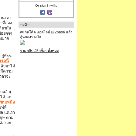
Or sign in with:
าน่ะค่ะ
าที่สอง
--oO--
ยวกัน ..
สแกนโค้ด แอดไลน์ @2pasa แล้ว
่บ่อยๆๆๆ
ลุ้นของรางวัล
ามยาก
รวมคลิปเวิร์กช็อปทั้งหมด
ู่ที่รร.
รคนี้
กลับมาได้
ห้มีความ
เวลาจะ
แล้ว) ..
ได้ แต่
รียนเหมือ
ท์ที่
ปล แต่เรา
งกฤษ ตาม
ต้องอย่า