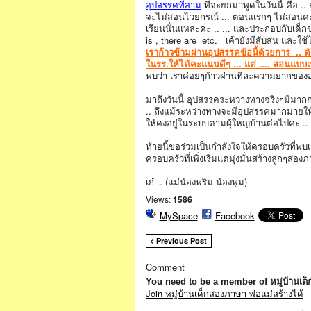
อุปสรรคที่สาม
ที่จะยกมาพูดในวันนี้ คือ ..
จะไม่สอนไวยกรณ์ ... ตอนแรกๆ ไม่สอนค่ะ ใช
เรียนนั่นแหละค่ะ .. ... และประกอบกับเด็กข
is , there are etc. เค้ายังมีสับสน และใช้
เราก้าวข้ามผ่านอุปสรรคข้อนี้ด้วยการ ..
ในรร.ให้ได้คะแนนดีๆ ... แต่ .... สอนแบ
พบว่า เราค่อยๆก้าวผ่านทีละความยากของอุป
มาถึงวันนี้ อุปสรรคระหว่างทางจริงๆมีมากกว
.. ถึงแม้ระหว่างทางจะมีอุปสรรคมากมายให
ให้คงอยู่ในระบบตามผุ้ใหญ่บ้านต่อไปค่ะ
ท้ายนี้ขอร่วมเป็นกำลังใจให้ครอบครัวที่
ครอบครัวที่เพิ่งเริ่มแต่มุ่งมั่นสร้างลูกๆสองภาษ
เก๋ .. (แม่น้องพริม น้องพูม)
Views:
1586
MySpace
Facebook
< Previous Post
Comment
You need to be a member of หมู่บ้านเด
Join หมู่บ้านเด็กสองภาษา พ่อแม่สร้างได้