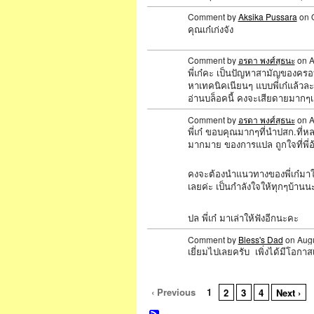
Comment by
Aksika Pussara
on O
คุณเก๋เก่งจัง
Comment by
อรดา พงศ์สุธนะ
on A
พี่เก๋คะ เป็นปัญหาสามัญของคร
หาเทคนิคเนียนๆ แบบพี่เก๋แล้วล
SPECIAL
อ่านบล็อคนี้ คงจะเสียดายมากๆ
Comment by
อรดา พงศ์สุธนะ
on A
พี่เก๋ ขอบคุณมากๆที่นำปสก.ที่ห
มากมาย ของการแปล ถูกใจที่พี่อ
SPECIAL
คงจะต้องนำแนวทางของพี่เก๋มาใช้
เลยค่ะ เป็นกำลังใจให้ทุกๆบ้าน
ปล พี่เก๋ มาเล่าให้ฟังอีกนะคะ
Comment by
Bless's Dad
on Augu
เยี่ยมไปเลยครับ เพิ่งได้มีโอก
SPECIAL
‹ Previous
1
2
3
4
Next ›