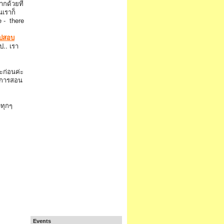
ากด้วยที่
นเราก็
e - there
ไปสอบ
.. เรา
ซะก่อนค่ะ
าวการสอน
ทุกๆ
Events