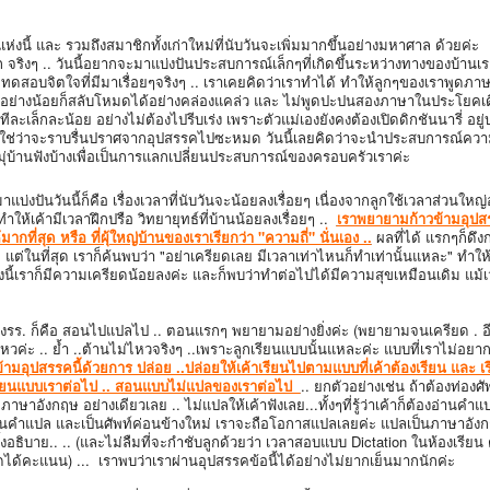
แห่งนี้ และ รวมถึงสมาชิกทั้งเก่าใหม่ที่นับวันจะเพิ่มมากขึ้นอย่างมหาศาล ด้วยค่ะ
งๆ .. วันนี้อยากจะมาแบ่งปันประสบการณ์เล็กๆที่เกิดขึ้นระหว่างทางของบ้านเร
ดสอบจิตใจที่มีมาเรื่อยๆจริงๆ .. เราเคยคิดว่าเราทำได้ ทำให้ลูกๆของเราพูดภาษ
 แต่อย่างน้อยก็สลับโหมดได้อย่างคล่องแคล่ว และ ไม่พูดปะปนสองภาษาในประโยคเดี
 ทีละเล็กละน้อย อย่างไม่ต้องไปรีบเร่ง เพราะตัวแม่เองยังคงต้องเปิดดิกชันนารี่ อยู
น มิใช่ว่าจะราบรื่นปราศจากอุปสรรคไปซะหมด วันนี้เลยคิดว่าจะนำประสบการณ์คว
ุ่บ้านฟังบ้างเพื่อเป็นการแลกเปลี่ยนประสบการณ์ของครอบครัวเราค่ะ
ปันวันนี้ก็คือ เรื่องเวลาที่นับวันจะน้อยลงเรื่อยๆ เนื่องจากลูกใช้เวลาส่วนใหญ่อย
ำให้เค้ามีเวลาฝึกปรือ วิทยายุทธ์ที่บ้านน้อยลงเรื่อยๆ ..
เราพยายามก้าวข้ามอุปสร
กที่สุด หรือ ที่ผุ้ใหญ่บ้านของเราเรียกว่า "ความถี่" นั่นเอง ..
ผลที่ได้ แรกๆก็ดึง
.. แต่ในที่สุด เราก็ค้นพบว่า "อย่าเครียดเลย มีเวลาเท่าไหนก็ทำเท่านั้นแหละ" ทำใ
ย่างนี้เราก็มีความเครียดน้อยลงค่ะ และก็พบว่าทำต่อไปได้มีความสุขเหมือนเดิม แม้
. ก็คือ สอนไปแปลไป .. ตอนแรกๆ พยายามอย่างยิ่งค่ะ (พยายามจนเครียด . อีก
่ไหวค่ะ .. ย้ำ ..ต้านไม่ไหวจริงๆ ..เพราะลูกเรียนแบบนั้นแหละค่ะ แบบที่เราไม่อยาก
ามอุปสรรคนี้ด้วยการ ปล่อย ..ปล่อยให้เค้าเรียนไปตามแบบที่เค้าต้องเรียน และ เ
้าเรียนแบบเราต่อไป .. สอนแบบไม่แปลของเราต่อไป
.. ยกตัวอย่างเช่น ถ้าต้องท่องศัพ
ษาอังกฤษ อย่างเดียวเลย .. ไม่แปลให้เค้าฟังเลย...ทั้งๆที่รู้ว่าเค้าก็ต้องอ่านคำแ
้อ่านคำแปล และเป็นศัพท์ค่อนข้างใหม่ เราจะถือโอกาสแปลเลยค่ะ แปลเป็นภาษาอั
ั้งอธิบาย.. .. (และไม่ลืมที่จะกำชับลูกด้วยว่า เวลาสอบแบบ Dictation ในห้องเรียน 
ได้คะแนน) ... เราพบว่าเราผ่านอุปสรรคข้อนี้ได้อย่างไม่ยากเย็นมากนักค่ะ