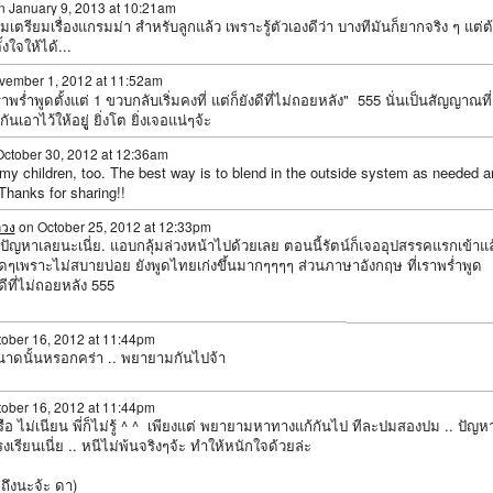
 January 9, 2013 at 10:21am
ิ่มเตรียมเรื่องแกรมม่า สำหรับลูกแล้ว เพราะรู้ตัวเองดีว่า บางทีมันก็ยากจริง ๆ แต่ต
งใจให้ได้...
ember 1, 2012 at 11:52am
าพร่ำพูดตั้งแต่ 1 ขวบกลับเริ่มคงที่ แต่ก็ยังดีที่ไม่ถอยหลัง" 555 นั่นเป็นสัญญาณที่
ันเอาไว้ให้อยูู่ ยิ่งโต ยิ่งเจอแน่ๆจ้ะ
ctober 30, 2012 at 12:36am
my children, too. The best way is to blend in the outside system as needed a
Thanks for sharing!!
ลวง
on October 25, 2012 at 12:33pm
จะมีปัญหาเลยนะเนี่ย. แอบกลุ้มล่วงหน้าไปด้วยเลย ตอนนี้รัตน์ก็เจออุปสรรคแรกเข้าแล
ดๆเพราะไม่สบายบ่อย ยังพูดไทยเก่งขึ้นมากๆๆๆๆ ส่วนภาษาอังกฤษ ที่เราพร่ำพูด
งดีที่ไม่ถอยหลัง 555
ober 16, 2012 at 11:44pm
ขนาดนั้นหรอกคร่า .. พยายามกันไปจ้า
ober 16, 2012 at 11:44pm
ือ ไม่เนียน พี่ก็ไม่รู้ ^ ^ เพียงแต่ พยายามหาทางแก้กันไป ทีละปมสองปม .. ปัญห
งเรียนเนี่ย .. หนีไม่พ้นจริงๆจ้ะ ทำให้หนักใจด้วยล่ะ
ดถึงนะจ้ะ ดา)