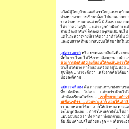
สวัสดีผู้ใหญ่บ้านและพี่สาวใหญ่แห่งหมู่บ้าน
ห่างหายจากการเขียนบล็อกไปนานมากกกก จริ
ระหว่างทางบนถนนสายนี้ มีเรื่องราวและบทท
ได้จากความรู้สึก .. แม้จะถูกบ้างผิดบ้าง
ส่วนเรื่องคำศัพท์ ก็ต้องค่อยๆเพิ่มเติมกันไป
แต่ในระหว่างทางที่เราคิดว่าเราทำได้นั้
และอุปสรรคที่พบ มาแบ่งปันให้สมาชิกในหม
อุปสรรคแร
ก
หรือ บททดสอบจิตใจที่จะยกมาแบ่ง
ที่เป็น รร.ไทย ไม่ใช้ภาษาอังกฤษมากนัก ..ท
ด้วยการบังคับตัวเองผู้สอนให้คงเส้นคงวาให้มา
บ้างไม่ได้บ้าง ทำให้แอบเครียดอยู่ไม่น้อย 
สุขที่สุด .. ท่าจะดีกว่า ..หลังจากคิดได้อ
น้อยลงก็ตาม ..
อุปสรรคที่สอง
คือ การสอนภาษาอังกฤษของรร
ที่จะต่อต้าน .. ไม่แปล .. แต่พบว่า ต้านไม
เค้าต้องเรียนมันที่รร. ..
เราก็พยายามก้าวข้
นเพื่อนๆที่รร. .. ส่วนทางเราก็ สอนให้เค
รร.มอบหมายให้มา เราก็ให้เค้าท่อง ท่องแต่ภา
จะไม่พูดถึงเลย .. ถ้าคำไหนเค้ายังไม่ได
แบบฉบับของเรา ทั้ง ทำท่า ทั้งยกตัวอย่าง ท
ลืมเขียนคำแปลไปด้วยนะลูก ^ ^ เดี๋ยวจะอด