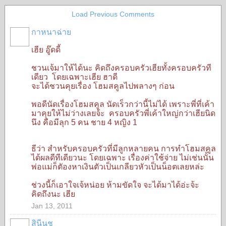
Load Previous Comments
กาหนาฉ่าย
เฮีย อู๊ดดี้
ชวนเจ้มาให้ได้นะ คิดถึงครอบครัวเฮียทั้งครอบครัวที
เดียว โดยเฉพาะเฮีย ฮาดี
จะได้ชวนคุยเรื่อง โฮมสคูลไปพลางๆ ก่อน
พอดีนัดเรื่องโฮมสคูล นัดเร็วกว่านี้ไม่ได้ เพราะพี่ที่เค้า
มาคุยให้ไม่ว่างเลยจ้ะ ครอบครัวพี่เค้าใหญ่กว่าเฮียนิด
นึง คือมีลุก 5 คน ชาย 4 หญิง 1
ธีว่า สำหรับครอบครัวที่มีลูกหลายคน การทำโฮมสคูล
ได้ผลดีทีเดียวนะ โดยเฉพาะ เรื่องค่าใช้จ่าย ไม่เช่นนั้น
พ่อแม่ก็ตัองหาเงินตัวเป็นเกลียวหัวเป็นน็อตเลยหล่ะ
ช่วงนี้ก็เอาใจเจ้หน่อย ห้ามขัดใจ จะได้มาได้อ่ะจ้ะ
คิดถึงนะ เฮีย
Jan 13, 2011
สินีนุช