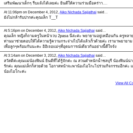
เสริมพัฒนาเด็กๆ รีบแจ้งได้เลยค่ะ ยินดีให้ความร่วมมือคร่าา....
At 11:06pm on December 4, 2012,
Aiko Nichada Sajjathai
said…
ยังไม่กล้ารับปากค่ะคุณเล็ก T__T
At 5:16pm on December 4, 2012,
Aiko Nichada Sajjathai
said…
คุณเล็ก หญิงก็ถามครูในหน้าเวบ 2pasa นี่ล่ะค่ะ พยายามอยู่เหมือนกัน ครูหลา
ท่านมาช่วยตอบให้ได้ความรู้ความกระจ่างไปได้แล้วเร็วด้วยค่ะ เรามาพยายาม
เพื่อลูกๆพร้อมกันนะคะ อิอิเจอแม่ๆที่อุดมการณ์เดียวกันอย่างนี้ดีใจจัง
At 3:14am on December 3, 2012,
Aiko Nichada Sajjathai
said…
สวัสดีค่ะคุณแม่น้องฟินน์ ยินดีที่ได้รู้จักค่ะ ณ สวนตำหนักน้ำชลบุรี น้องฟินน์น่า
รักค่ะ คุณแม่เล็กก็สวยด้วย โอกาสหน้าจะพาน้องไอโกะไปร่วมกิจกรรมอีกค่ะ แ
น้องไอโกะค่ะ
View All 