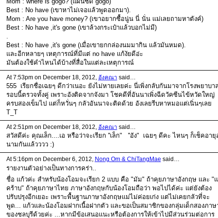
Mom : where is gogo? (แผ่นซีดี gogo)
Best : No have (เขาหาไม่เจอแล้วพูดออกมา).
Mom : Are you have money? (เขาอยากซื้อนู่น นี่ นั่น แม่เลยถามหาตังค์)
Best : No have ,it's gone (เขาล้วงกระเป๋าแล้วบอกไม่มี)
.
Best : No have ,it's gone (เมื่อเขายกกล่องนมมากิน แล้วมันหมด).
และอีกหลายๆ เหตุการณ์ที่มีแต่ no have แก้งัยดีอ่ะ
มันต้องใช้คำไหนได้บ้างที่สื่อในแต่ละเหตุการณ์
At 7:53pm on December 18, 2012,
อังคณา
said…
555 เรียกชื่อเฉยๆ ดีกว่าเนอะ ยังไม่หายเลยค่ะ นี่เพิ่งกลับกันมาจากโรงพยาบา
รอบนี้ตรวจทั้งคู่ เพราะอังติดจากจังมา โชคดีที่อันนาเพิ่งฉีดวัคซีนไข้หวัดใหญ่
ครบสองเข็มไป แต่ก็หวั่นๆ กลัวอันนาจะติดด้วย อังเลยรีบหาหมอแต่เนิ่นๆเลย
T_T
At 2:51pm on December 18, 2012,
อังคณา
said…
สวัสดีค่ะ คุณเล็ก....เอ หรือว่าจะเรียก ''เล็ก" ''อัง" เฉยๆ ดีคะ ไหนๆ ก็เช็คอายุ
นามกันแล้วววว :)
At 5:16pm on December 6, 2012,
Nong Om & ChiTangMae
said…
รายงานตัวอย่างเป็นทางการคร่า..
ชื่อ แก้วค่ะ สำหรับน้องโอมจะเรียก 2 แบบ คือ "มัม" ถ้าคุยภาษาอังกฤษ และ "แ
คร้าบ" ถ้าคุยภาษาไทย ภาษาอังกฤษกับน้องโอมถือว่า พอไปได้ค่ะ แต่ยังต้อง
ปรับปรุงอีกเยอะ เพราะพื้นฐานภาษาอังกฤษแม่ไม่ค่อยเก่ง แต่ไม่เคยกลัวที่จะ
พูด... แก้วและน้องโอมฝากเนื้อฝากตัว และขอเป็นสมาชิกของกลุ่มเด็กสองภาษ
ของชลบุรีด้วยค่ะ ...หากมีข้อเสนอแนะหรือต้องการให้เข้าไปมีส่วนร่วมต่อการ