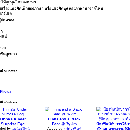
กให้ลูกพูดได้สองภาษา
บเรื่องแนวคิดเด็กสองภาษา หรือแนวคิดพูดสองภาษามาจากไหน
ตอร์เนต
ู้ปกครอง
ูก
ฟินน์
 ขวบ
รือลูกสาว
ง
นน์'s Photos
Photos
นน์'s Videos
Finna's Kinder
Finna and a Black
Surprise Egg
Bear @ 3y 4m
น้องฟินน์กับการใช้
ded by
แม่น้องฟินน์
Added by
แม่น้องฟินน์
อังกฤษจากความรู้ส