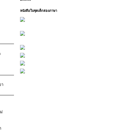
หนังสือในชุดเด็กสองภาษา
ล
อา
ม่
า