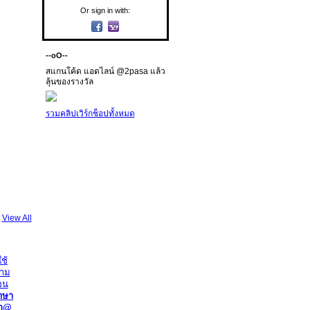
Or sign in with:
--oO--
สแกนโค้ด แอดไลน์ @2pasa แล้ว
ลุ้นของรางวัล
รวมคลิปเวิร์กช็อปทั้งหมด
View All
ภาษา
ึก@