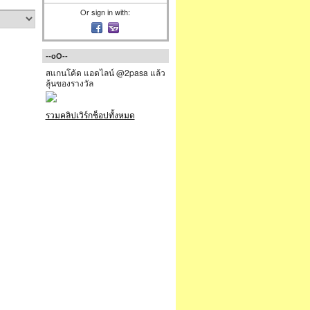
Or sign in with:
--oO--
สแกนโค้ด แอดไลน์ @2pasa แล้ว
ลุ้นของรางวัล
รวมคลิปเวิร์กช็อปทั้งหมด