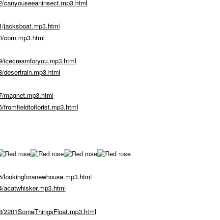
2/canyouseeaninsect.mp3.html
1/jacksboat.mp3.html
0/corn.mp3.html
9/icecreamforyou.mp3.html
/desertrain.mp3.html
7/magnet.mp3.html
fromfieldtoflorist.mp3.html
5/lookingforanewhouse.mp3.html
4/acatwhisker.mp3.html
08/2201SomeThingsFloat.mp3.html