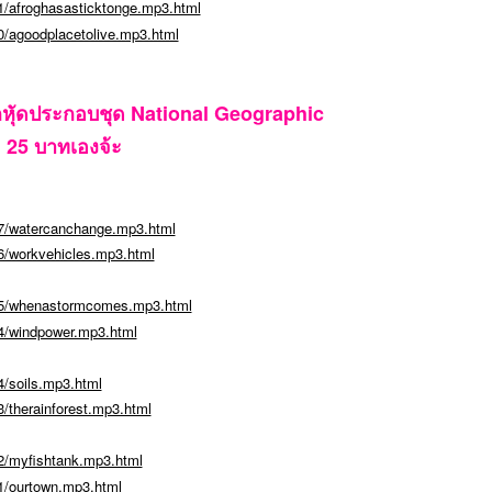
1/afroghasasticktonge.mp3.html
/agoodplacetolive.mp3.html
ฝึกหัุดประกอบชุด National Geographic
 25 บาทเองจ้ะ
7/watercanchange.mp3.html
6/workvehicles.mp3.html
15/whenastormcomes.mp3.html
4/windpower.mp3.html
/soils.mp3.html
/therainforest.mp3.html
2/myfishtank.mp3.html
1/ourtown.mp3.html