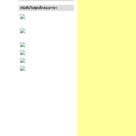
หนังสือในชุดเด็กสองภาษา