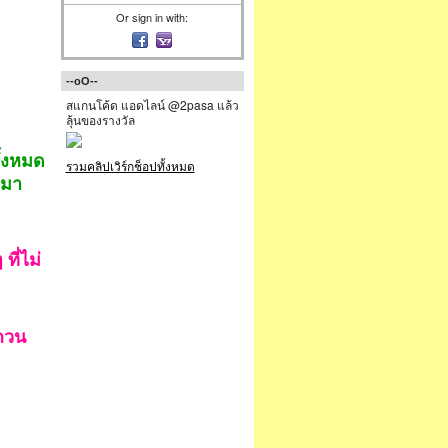
Or sign in with:
--oO--
สแกนโค้ด แอดไลน์ @2pasa แล้ว
ลุ้นของรางวัล
ั้งหมด
รวมคลิปเวิร์กช็อปทั้งหมด
็มา
ที่ไม่
บกวน