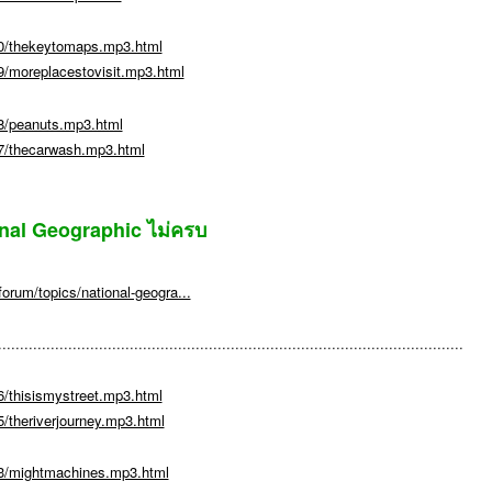
0/thekeytomaps.mp3.html
/moreplacestovisit.mp3.html
8/peanuts.mp3.html
7/thecarwash.mp3.html
ional Geographic ไม่ครบ
orum/topics/national-geogra...
..........................................................................................................
/thisismystreet.mp3.html
/theriverjourney.mp3.html
3/mightmachines.mp3.html