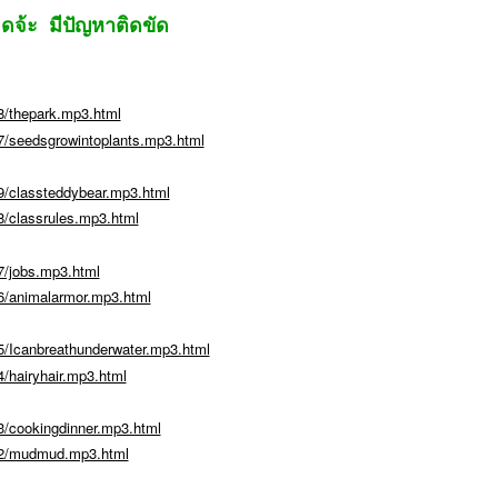
จ้ะ มีปัญหาติดขัด
8/thepark.mp3.html
7/seedsgrowintoplants.mp3.html
9/classteddybear.mp3.html
/classrules.mp3.html
7/jobs.mp3.html
6/animalarmor.mp3.html
5/Icanbreathunderwater.mp3.html
/hairyhair.mp3.html
3/cookingdinner.mp3.html
32/mudmud.mp3.html