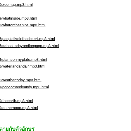
50/zoomap.mp3.html
9/whatinside.mp3.html
8/whatontheships.mp3.html
/peopleliveinthedesert.mp3.html
5/schooltodayandlongago.mp3.html
4/plantsonmyplate.mp3.html
/waterlandandair.mp3.html
2/weathertoday.mp3.html
1/popcornandcandy.mp3.html
/theearth.mp3.html
69/onthemoon.mp3.html
ตาลายกับตัวอักษร