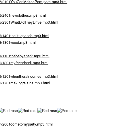
507/2101YouCanMakeaPom-pom.mp3.html
6/2401newclothes.mp3.html
05/2301WhatDidTheyDrive.mp3.html
/1401thelittlepanda.mp3.html
92/1301wood.mp3.html
1/1101thebabyshark.mp3.html
0/1801myfriendandi.mp3.html
89/1201whentheraincomes.mp3.html
8/1701makingraisins.mp3.html
87/2001cometomyparty.mp3.html