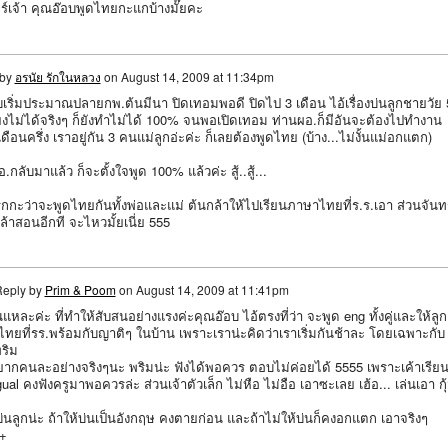
ร์เจ้า คุณอ๊อบพูดไทยกะแกบ้างมั๊ยคะ
 by
อรนัย รักในหลวง
on
August 14, 2009 at 11:34pm
๊อบเริ่มประมาณปลายกพ.ต้นมีนา ปิดเทอมพอดี ปิดไป 3 เดือน ไอ้เรื่องบ่นลูกชายวัย 
ยงไม่ได้จริงๆ ก็ยังทำไม่ได้ 100% จนพอเปิดเทอม ท่านผอ.ก็มีอันจะต้องไปทำงาน
ดือนครึ่ง เราอยู่กัน 3 คนแม่ลูกอ่ะค่ะ ก็เลยต้องพูดไทย (บ้าง...ไม่งั้นแม่อกแตก)
อ.กลับมาแล้ว ก็จะตั้งใจพูด 100% แล้วค่ะ สู้..สู้...
กะว่าจะพูดไทยกันทั้งพ่อและแม่ ต้นกล้าให้ไปเรียนภาษาไทยที่ร.ร.เอา ส่วนจันทร
กล้าสอนอีกที จะไหวมั้ยเนี่ย 555
eply by
Prim & Poom
on
August 14, 2009 at 11:41pm
นแหละค่ะ ที่ทำให้สับสนอย่างแรงค่ะคุณอ๊อบ ไอ้ตรงที่ว่า จะพูด eng ทั้งคู่และให้ลูก
ไทยที่รร.พร้อมกับญาติๆ ในบ้าน เพราะเราน่ะคิดว่าเราเริ่มกันช้าละ โดยเฉพาะกับ
ริม
็ยากคนละอย่างจริงๆนะ พริมน่ะ ฟังได้พอควร ตอบไม่ค่อยได้ 5555 เพราะเค้าเรีย
gual คงฟังครูมาพอควรล่ะ ส่วนเจ้าตัวเล็ก ไม่หือ ไม่อือ เอาซะเลย เฮ้อ... เล่นเอา กุ
งบ่นลูกน่ะ ถ้าให้บ่นเป็นอังกฤษ คงตายก่อน และถ้าไม่ให้บ่นก็คงอกแตก เอาจริงๆ
+