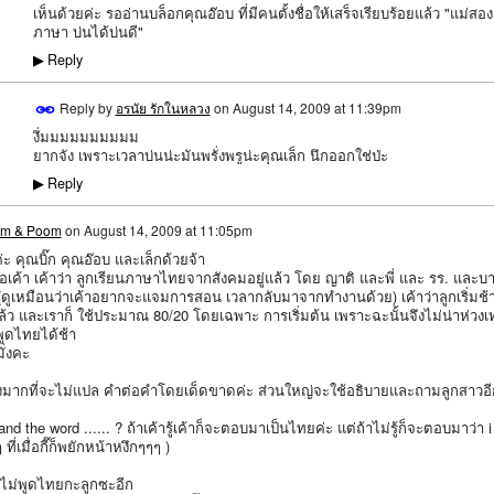
เห็นด้วยค่ะ รออ่านบล็อกคุณอ๊อบ ที่มีคนตั้งชื่อให้เสร็จเรียบร้อยแล้ว "แม่สอง
ภาษา บ่นได้บ่นดี"
Reply
▶
Reply by
อรนัย รักในหลวง
on
August 14, 2009 at 11:39pm
งึ่มมมมมมมมมม
ยากจัง เพราะเวลาบ่นน่ะมันพรั่งพรูน่ะคุณเล็ก นึกออกใช่ป่ะ
Reply
▶
im & Poom
on
August 14, 2009 at 11:05pm
่ะ คุณบิ๊ก คุณอ๊อบ และเล็กด้วยจ้า
ยกะพ่อเค้า เค้าว่า ลูกเรียนภาษาไทยจากสังคมอยู่แล้ว โดย ญาติ และพี่ และ รร. และบ
 (ดูเหมือนว่าเค้าอยากจะแจมการสอน เวลากลับมาจากทำงานด้วย) เค้าว่าลูกเริ่มช้
ล้ว และเราก็ ใช้ประมาณ 80/20 โดยเฉพาะ การเริ่มต้น เพราะฉะนั้นจึงไม่น่าห่วงเท
พูดไทยได้ช้า
มั่งคะ
มากที่จะไม่แปล คำต่อคำโดยเด็ดขาดค่ะ ส่วนใหญ่จะใช้อธิบายและถามลูกสาวอี
d the word ...... ? ถ้าเค้ารู้เค้าก็จะตอบมาเป็นไทยค่ะ แต่ถ้าไม่รู้ก็จะตอบมาว่า i
 ที่เมื่อกี๊ก็พยักหน้าหงึกๆๆๆ )
บไม่พูดไทยกะลูกซะอีก