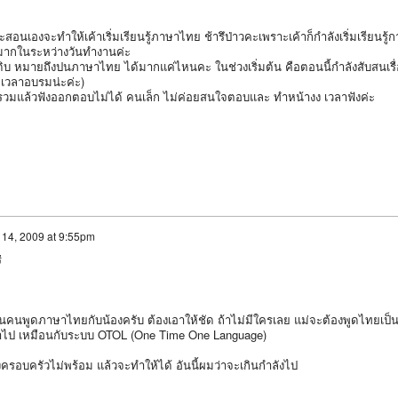
นเองจะทำให้เค้าเริ่มเรียนรู้ภาษาไทย ช้ารึป่าวคะเพราะเค้าก็กำลังเริ่มเรียนรู้ก
ม่มากในระหว่างวันทำงานค่ะ
ดิบ หมายถึงปนภาษาไทย ได้มากแค่ไหนคะ ในช่วงเริ่มต้น คือตอนนี้กำลังสับสนเรื
อเวลาอบรมน่ะค่ะ)
 รวมแล้วฟังออกตอบไม่ได้ คนเล็ก ไม่ค่อยสนใจตอบและ ทำหน้างง เวลาฟังค่ะ
 14, 2009 at 9:55pm
่
นคนพูดภาษาไทยกับน้องครับ ต้องเอาให้ชัด ถ้าไม่มีใครเลย แม่จะต้องพูดไทยเป็
เข้าไป เหมือนกับระบบ OTOL (One Time One Language)
ครอบครัวไม่พร้อม แล้วจะทำให้ได้ อันนี้ผมว่าจะเกินกำลังไป