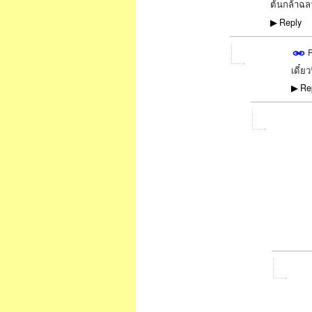
ต้นกล้าฉลา
SPECIAL
Reply
▶
R
เดี๋ย
Re
▶
SPECIAL
SPEC