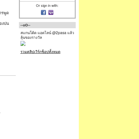
Or sign in with:
ารพูด
่องปน
--oO--
สแกนโค้ด แอดไลน์ @2pasa แล้ว
ลุ้นของรางวัล
รวมคลิปเวิร์กช็อปทั้งหมด
น