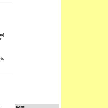
ยู่
จะ
รือ
ร
Events