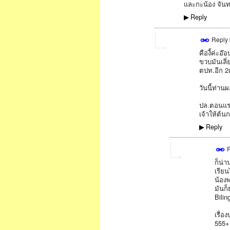
และกะน้อง จันท
Reply
▶
Reply
คืองี้ค่ะอ
ขวบมันเลี่
ตปท.อีก 2เ
วันนี้ท่านผ
ปล.ตอนแรก
เจ้าให้ต้น
Reply
▶
R
ก็น่า
SPECIAL
เรียน
น้องพ
มันก
Bilin
เรื่อ
555+