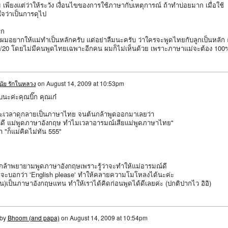
พียงแต่ว่าให้ระวัง เงื่อนไขของการใช้ภาษากับเหตุการณ์ ถ้าทำบ่อยมาก เมื่อใช้
จว่าเป็นการดุไป
รก
 ผมอยากให้แม่ทำเป็นหลักครับ แต่อย่าลืมนะครับ ว่าใครจะพูดไทยกับลูกเป็นหลัก 
0/20 โดยไม่มีคนพูดไทยเฉพาะอีกคน ผมก็ไม่เห็นด้วย เพราะภาษาแม่จะต้อง 100
นัย รักในหลวง
on
August 14, 2009 at 10:53pm
นะค่ะคุณบิ๊ก คุณเก๋
่ะเวลาดุกลายเป็นภาษาไทย จนต้นกล้าพูดออกมาเลยว่า
์ดี แม่พูดภาษาอังกฤษ ทำไมเวลาอารมณ์เสียแม่พูดภาษาไทย"
า "ก็แม่คิดไม่ทัน 555"
นกล้าพยายามพูดภาษาอังกฤษเพราะรู้ว่าจะทำให้แม่อารมณ์ดี
าก็จะบอกว่า 'English please' ทำให้คลายความโมโหลงได้นะค่ะ
)เป็นภาษาอังกฤษแทน ทำให้เราได้คิดก่อนพูดได้ดีเลยค่ะ (ปกติปากไว อิอิ)
 by
Bhoom (and papa)
on
August 14, 2009 at 10:54pm