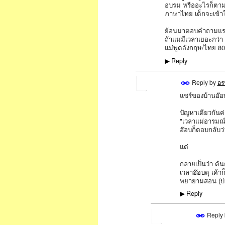
อบรม หรืออะไรก็ตาม เ
ภาษาไทย เด็กจะเข้าใ
ย้อนมาตอบคำถามแ
ถ้าแม่มีเวลาเยอะกว่า
แม่พูดอังกฤษ/ไทย 8
Reply
▶
Reply by
อร
แชร์ของบ้านอ๊อบ
ปัญหาเดียวกันค
"เวลาแม่อารมณ
อ๊อบก็ตอบกลับว่
แต่
กลายเป็นว่า ต้
เวลาอ๊อบดุ เค้
พยายามสอน (บ่น
Reply
▶
Reply