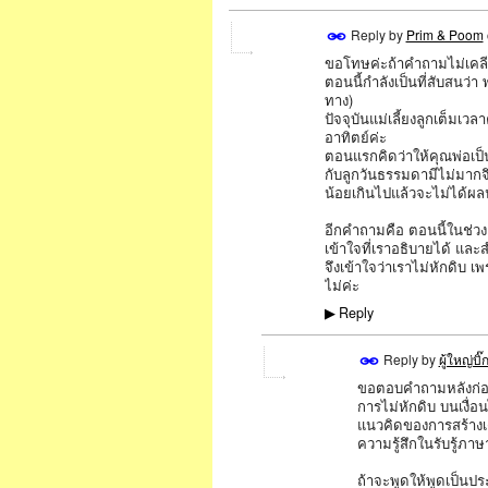
Reply by
Prim & Poom
ขอโทษค่ะถ้าคำถามไม่เคลี
SPECIAL
ตอนนี้กำลังเป็นที่สับสนว่
ทาง)
ปัจจุบันแม่เลี้ยงลูกเต็มเ
อาทิตย์ค่ะ
ตอนแรกคิดว่าให้คุณพ่อเป็น
กับลูกวันธรรมดามีไม่มากจ
น้อยเกินไปแล้วจะไม่ได้ผ
อีกคำถามคือ ตอนนี้ในช่วงเ
เข้าใจที่เราอธิบายได้ และ
จึงเข้าใจว่าเราไม่หักดิบ 
ไม่ค่ะ
Reply
▶
Reply by
ผู้ใหญ่บิ๊
ขอตอบคำถามหลังก่
การไม่หักดิบ บนเงื่
แนวคิดของการสร้างเด
ความรู้สึกในรับรู้ภาษ
ถ้าจะพูดให้พูดเป็นป