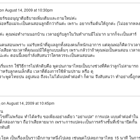
on
August 14, 2009 at 10:30pm
ยร์ขออนุญาติอธิบายเพิ่มเติมและถามใหม่ค่ะ
า พ่อหรือแม่จะเป็นคนสอนลูกดีกว่ากันค่ะ เพราะ อยากเริ่มต้นให้ถูกค่ะ (ไม่อยากหลง
วลาค่ะ คุณพ่อทำงานนอกบ้าน เวลาอยู่กับลูกในวันทำงานมีไม่มาก มากก็จะเป็นเสาร์
คนสอนเพราะ แม่รับหน้าที่ดูแลลูกทั้งสองคนก็หนักเอาการ แต่คุณพ่อก็คิดว่าเวลาอ
ึงเสียดายเวลาที่คุณแม่มีให้ลูกแบบเต็มๆ เพราะกลัวว่าถ้าคุณพ่อเป็นคนสอน เวลา
ลน่ะค่ะ ตอนนี้เลยกำลังสับสนว่าใครควรจะเป็นคนสอนคะ
ริ่มแรก ใช้วิธีการไม่หักดิบคือ พูดปนภาษาไทยเป็นบางช่วงที่คิดว่าลูกไม่สามารถ
สำหรับลูกคนเล็กคือ เวลาที่ต้องการใช้ห้ามปราม หรือ ดุ
เพราะพูดไทยปน อยู่เสมอ ถึงจะไม่ได้แปลคำต่อคำ ก็ตาม จึงสับสนว่า ทำอย่างนี้ถูกห
ก
on
August 14, 2009 at 10:45pm
อน
อนไขที่ไม่พร้อม ทำได้ครับ ขอเพียงอย่างเดียว "อย่าแปล" การแปล แบบคำต่อคำใน
็กสองภาษา ถือว่าเสียหายมาก เพราะการแปลจะเป็นการสร้างชั้นที่เข้ามาปิดกั้น
าทันที
ระโยค เป็นเรื่องเป็นราวอีกภาษาหนึ่งไปเลย เช่นพูดไปเลยภาษาไทย 15 นาที ในกา