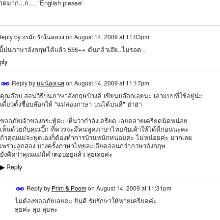
ดมาก...ก.... 'English please'
eply by
อรนัย รักในหลวง
on
August 14, 2009 at 11:03pm
วนี้บ่นภาษาอังกฤษได้แล้ว 555++ ต้นกล้าเอ๊ย..ไม่รอด..
ply
Reply by
แม่น้องเนย
on
August 14, 2009 at 11:17pm
คุณอ๊อบ สอนวิธีบ่นภาษาอังกฤษบ้างดิ เขียนบล๊อกเลยนะ เอาแบบที่ใช้อยู่น่ะ
เดี๋ยวตั้งชื่อบล๊อกให้ "แม่สองภาษา บ่นได้บ่นดี" ฮ่าฮ่า
ขออภัยเจ้าของกระทู้ค่ะ เห็นว่ากำลังเครียด เลยคลายเครียดนิดหน่อย
เห็นด้วยกับคุณบิ๊ก ที่ควรจะมีคนพูดภาษาไทยกับเค้าให้ได้ดีก่อนนะคะ
ถ้าคุณแม่จะพูดเองก็ต้องทำการบ้านหนักหน่อยค่ะ ไม่หน่อยค่ะ มากเลย
เพราะลูกสอง บางครั้งภาษาไทยละเอียดอ่อนกว่าภาษาอังกฤษ
ยังคิดว่าคุณแม่มีคำตอบอยู่แล้ว ลุยเลยค่ะ
Reply
▶
Reply by
Prim & Poom
on
August 14, 2009 at 11:31pm
ไม่ต้องขออภัยเลยค่ะ ยินดี รับรักษาให้หายเครียดค่ะ
IAL
ลุยค่ะ ลุย ลุยละ