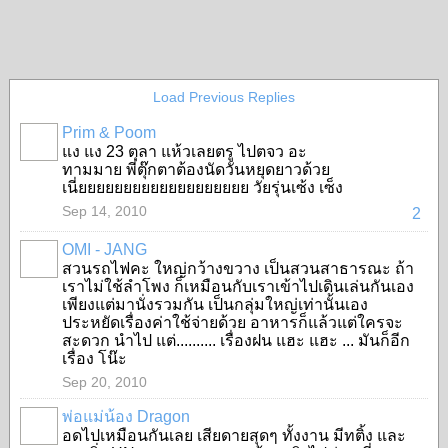
Load Previous Replies
Prim & Poom
แง แง 23 ตุลา แห้วเลยตรู ไปตจว อะ
SPECIAL
ทามมาย พี่ตุ๊กตาต้องนัดวันหยุดยาวด้วย
เนี่ยยยยยยยยยยยยยยยยยยย วัยรุ่นเซ้ง เซ็ง
Sep 14, 2010
2
OMI - JANG
สวนรถไฟคะ ใหญ่กว้างขวาง เป็นสวนสาธารณะ ถ้า
เราไม่ใช้ลำโพง ก็เหมือนกับเราเข้าไปเดินเล่นกันเอง
เพียงแต่มานั่งรวมกัน เป็นกลุ่มใหญ่เท่านั้นเอง
ประหยัดเรื่องค่าใช้จ่ายด้วย อาหารก็แล้วแต่ใครจะ
สะดวก นำไป แต่.......... เรื่องฝน แฮะ แฮะ ... มันก็อีก
เรื่อง โน๊ะ
Sep 20, 2010
พ่อแม่น้อง Dragon
อดไปเหมือนกันเลย เสียดายสุดๆ ทั้งงาน มีทติ้ง และ
SPECIAL