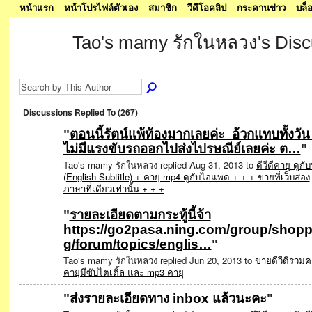
หน้าแรก
หน้าโปรไฟล์ตัวเอง
สมาชิก
วีดีโอคลิป
กระดานข่าว
บล็
Tao's mamy รักในหลวง's Dis
SPECIAL
Discussions Replied To (267)
"
ตอนนี้รัตน์แพ้ท้องมากเลยค่ะ อ้วกแทบทั้งวั
ไม่มีแรงขับรถออกไปส่งไปรษณีย์เลยค่ะ ต…
"
SPECIAL
Tao's mamy รักในหลวง replied Aug 31, 2013 to
ดีวีดีคายุ ดูกับท
(English Subtitle) + คายุ mp4 ดูกับไอแพด + + + ขายที่เว็บสอง
ภาษาที่เดียวเท่านั้น + + +
"
รายละเอียดตามกระทู้นี้จ้า
https://go2pasa.ning.com/group/shopp
SPECIAL
g/forum/topics/englis…
"
Tao's mamy รักในหลวง replied Jun 20, 2013 to
ขายดีวีดีรวมค
คายุมีซับไตเติ้ล และ mp3 คายุ
"
ส่งรายละเอียดทาง inbox แล้วนะคะ
"