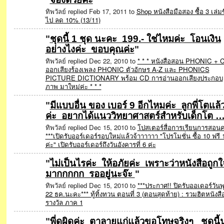
ทิพวัลย์ replied Feb 17, 2011 to
Shop หนังสือมือสอง ซื้อ 3 เล่มข
SHOP
ไป ลด 10% (13/11)
"
ชุดนี้ 1 ชุด นะคะ 199.- ใช่ไหมค่ะ โอนเงิน
อย่างไงค่ะ ขอบคุณค่ะ
"
ทิพวัลย์ replied Dec 22, 2010 to
* * * หนังสือสอน PHONIC + 
ออกเสียงร้องเพลง PHONIC ตัวอักษร A-Z และ PHONICS
PICTURE DICTIONARY พร้อม CD การอ่านออกเสียงประกอบ
ภาพ มาใหม่ค่ะ * * *
"
มีแบบอื่น ของ เบอร์ 9 อีกไหมค่ะ ลูกพี่โตแล้
ค่ะ อยากได้แนววิทยาศาสตร์สำหรับเด็กโต 
ทิพวัลย์ replied Dec 15, 2010 to
โปสเตอร์สื่อการเรียนการสอนค
***เปิดรับออร์เดอร์รอบใหม่แล้วจ้าาาาาา "โปรโมชั่น ซื้อ 10 ฟรี 
ค่ะ" เปิดรับออร์เดอร์ถึงวันอังคารที่ 6 ค่ะ
"
ไม่เป็นไรค่ะ ให้อภัยค่ะ เพราะว่าหนังสือถูกใ
มากกกกก รออยู่นะจ๊ะ
"
SPECIAL
ทิพวัลย์ replied Dec 15, 2010 to
***ประกาศ!! ปิดรับออเดอร์วันพุ
22 ธค.นะคะ*** ทู้ทิ้งทวน ตอนที่ 3 (ตอนสุดท้าย) : รวมฮิตหนังสื
รางวัล ภาค 1
"
พี่ดูผิดค่ะ ตาลายแก่แล้วขอโทษจริงๆ ชุดนี้