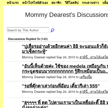
หน้าแรก
หน้าโปรไฟล์ตัวเอง
สมาชิก
วีดีโอคลิป
กระดานข่าว
บล็
Mommy Dearest's Discussio
SPECIAL
Discussions Replied To (143)
"
ปูเสื่อรออ่านด้วยอีกคนค่า อิอิ จะนอนแล้วก็ยั
มาเช็คกระทู้
"
Mommy Dearest replied Sep 24, 2010 to
สามีนี้...ท่านได้แต่ใ
"
อันนี้เห็นด้วยค่ะ ใช้ของ medela เหมือนกัน พุ
กระฉูดชอบมากกกกกกกกก รู้สึกเหมือนเป็นแ
Mommy Dearest replied Sep 24, 2010 to
เครื่องปั๊ม
"
รอพี่ตุ๊กตาเล่าก่อนพี่อ๊อบ เดี๋ยวรีเล่า 555
"
Mommy Dearest replied Sep 24, 2010 to
สามีนี้...ท่านได้แต่ใ
"
ฮุๆๆๆๆ พี่ ตต ไปตามเรามาเป็นเหยื่ออ่ะดิ๊ อิอิ 
นั่งรออ่านต่อ
"