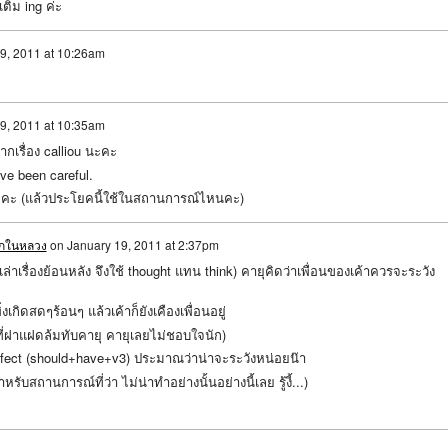
เติม ing ค่ะ
9, 2011 at 10:26am
9, 2011 at 10:35am
เรื่อง calliou นะคะ
ve been careful.
ve คะ (แล้วประโยคนี้ใช้ในสถานการณ์ไหนคะ)
ักในหลวง
on
January 19, 2011 at 2:37pm
เล่าเรื่องย้อนหลัง จึงใช้ thought แทน think) คายุคิดว่าเพื่อนของเค้าควรจะระวัง
่งเกิดสดๆร้อนๆ แล้วเค้าก็ยังเคืองเพื่อนอยู่
ที่ฝาแฝดล้มทับคายุ คายุเลยไม่ชอบใจนัก)
rfect (should+have+v3) ประมาณว่าน่าจะระวังหน่อยน๊า
หรับสถานการณ์ที่ว่า ไม่น่าทำอย่างนั้นอย่างนี้เลย รู้งี้...)