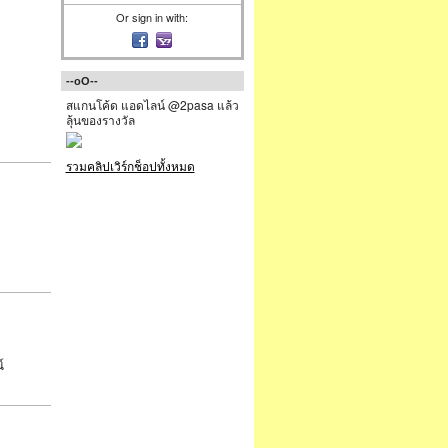
Or sign in with:
--oO--
สแกนโค้ด แอดไลน์ @2pasa แล้ว
ลุ้นของรางวัล
รวมคลิปเวิร์กช็อปทั้งหมด
์