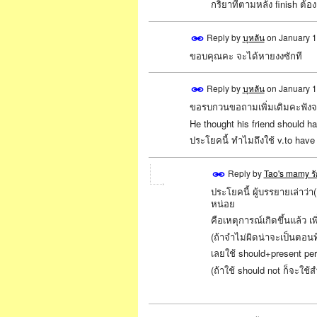
กริยาที่ตามหลัง finish ต้อง
SPECIAL
Reply by
บุหลัน
on
January 1
ขอบคุณคะ จะได้หายงงซักที
Reply by
บุหลัน
on
January 1
ขอรบกวนขอถามเพิ่มเติมคะฟังจาก
He thought his friend should ha
ประโยคนี้ ทำไมถึงใช้ v.to ha
Reply by
Tao's mamy ร
ประโยคนี้ ผู้บรรยายเล่าว่า(
SPECIAL
หน่อย
คือเหตุการณ์เกิดขึ้นแล้ว เพิ
(ถ้าจำไม่ผิดน่าจะเป็นตอน
เลยใช้ should+present pe
(ถ้าใช้ should not ก็จะใช้สำ