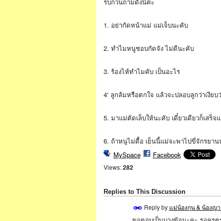
รบกวนถามดังนี้ค่ะ
1. อย่ากัดหน้าแม่ แม่เจ็บนะคับ
2. ทำไมหนูชอบกัดจัง ไม่ดีนะคับ
3. ร้องไห้ทำไมคับ เป็นอะไร
4' ลูกล้มหรือตกใจ แล้วจะปลอบลูกว่าเงียบว
5. มาแม่ตัดเล็บให้นะคับ เดี๋ยวเดียวก็เสร็จ
6. ถ้าหนูไม่ดื้อ เย็นนี้แม่จะพาไปขี่จักรยา
MySpace
Facebook
Views:
282
Replies to This Discussion
Reply by
แม่น้องกุน & น้องญ
ขอตอบเป็นบางข้อนะคะ รอครุต