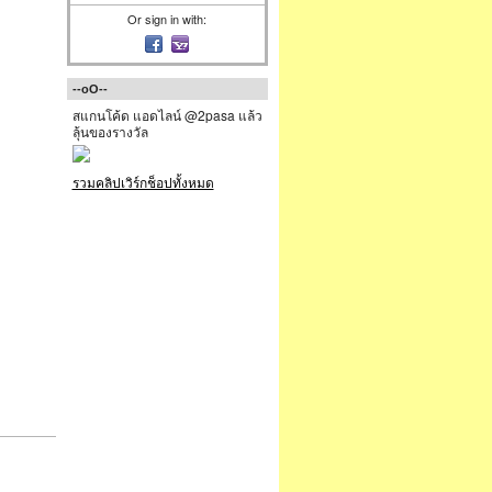
Or sign in with:
--oO--
สแกนโค้ด แอดไลน์ @2pasa แล้ว
ลุ้นของรางวัล
รวมคลิปเวิร์กช็อปทั้งหมด