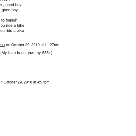
e , good boy
 ,good boy.
 to finnish.
you ride a bike
ou ride a bike
ลวง
on
October 29, 2010 at 11:27am
t. (My face is not yummy 555+)
on
October 29, 2010 at 4:57pm