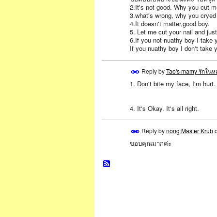
2.It's not good. Why you cut m
3.what's wrong, why you cryed
4.It doesn't matter,good boy.
5. Let me cut your nail and just
6.If you not nuathy boy I take 
If you nuathy boy I don't take y
Reply by
Tao's mamy รักในห
1. Don't bite my face, I'm hur
SPECIAL
4. It's Okay. It's all right.
Reply by
nong Master Krub
ขอบคุณมากค่ะ