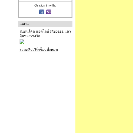
Or sign in with:
--oO--
สแกนโค้ด แอดไลน์ @2pasa แล้ว
ลุ้นของรางวัล
รวมคลิปเวิร์กช็อปทั้งหมด