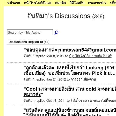
หน้าแรก
หน้าโปรไฟล์ตัวเอง
สมาชิก
วีดีโอคลิป
กระดานข่าว
บล็
จันทิมา's Discussions
(348)
Discussions Replied To (43)
"
ขอบคุณมากค่ะ pimtawan54@gmail.co
จันทิมา replied Mar 8, 2012 to
มีรูปให้เด็กไว้ระบายสีครับ ฟรี
"
ถูกต้องแล้วค่ะ แบบนี้เรียกว่า Linking (การ
เชื่อมเสียง) ขอเพิ่มประโยคนะคะ Pick it u…
SPECIAL
จันทิมา replied Jan 24, 2012 to
การออกเสียงควบ
"
Cool น่าจะหมายถึงเย็น ส่วน cold จะหมายถ
หนาวค่ะ
"
จันทิมา replied Oct 18, 2011 to
ไม่เก็บของเล่น จะเอาไปทิ้งขยะ
"
สวัสดีค่ะ คุณแม่น้องข้าวหอม จอยส์เคยแบ่งป
ไว้เป็นแบบนี้ได้มั้ยค่ะ ลิงค์นี้นะคะ http…
"