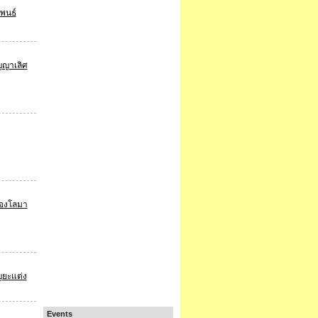
พนธ์
ัญญาเลิศ
้องโลมา
ญยะแต่ง
Events