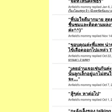
"
จัดที่ไหนคะพี่ธีร์
"
Anfield's mommy replied Jan 6,
เรื่องโฮมสคูล จ้า (มีเหตุขัดข้องบ
"
พี่ปอใจดีมากมาย สุด
ชื่นชมและติดตามผลงา
ค่ะ^^)
"
Anfield's mommy replied Nov 14
"
ขอบคุณค่ะพี่แพท น่า
ไข้เลือดออกไปแหล่ว T
SPECIAL
Anfield's mommy replied Oct 22
ธรรมดา ง่ายสุดๆ
"
เคยอ่านเจอเช่นกันค
นั้นลูกเล็กอยู่แกไม่ส
SPECIAL
จะ…
"
Anfield's mommy replied Oct 7, 
"
สู้ๆค่ะ หาต่อไป
"
Anfield's mommy replied Oct 1, 
SPECIAL
"
กะลังเล็งของ talking 