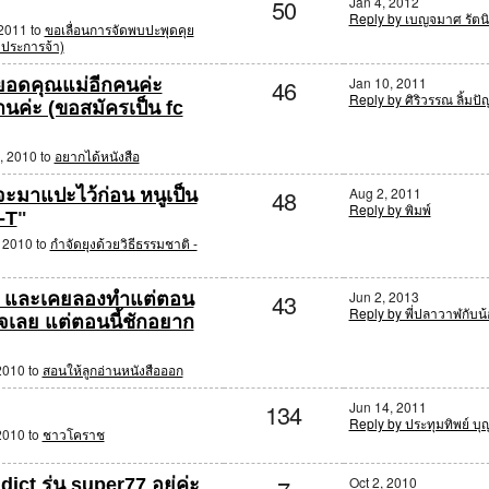
50
Jan 4, 2012
Reply by เบญจมาศ รัตนิ
 2011 to
ขอเลื่อนการจัดพบปะพุดคุย
างประการจ้า)
46
Jan 10, 2011
ยอดคุณแม่อีกคนค่ะ
Reply by ศิริวรรณ ลิ้มป
นค่ะ (ขอสมัครเป็น fc
, 2010 to
อยากได้หนังสือ
48
Aug 2, 2011
จะมาแปะไว้ก่อน หนูเป็น
Reply by พิมพ์
-T
"
, 2010 to
กำจัดยุงด้วยวิธีธรรมชาติ -
43
Jun 2, 2013
่ะ และเคยลองทำแต่ตอน
Reply by พี่ปลาวาฬกับน
นใจเลย แต่ตอนนี้ชักอยาก
2010 to
สอนให้ลูกอ่านหนังสือออก
134
Jun 14, 2011
Reply by ประทุมทิพย์ บุ
2010 to
ชาวโคราช
Oct 2, 2010
dict รุ่น super77 อยู่ค่ะ