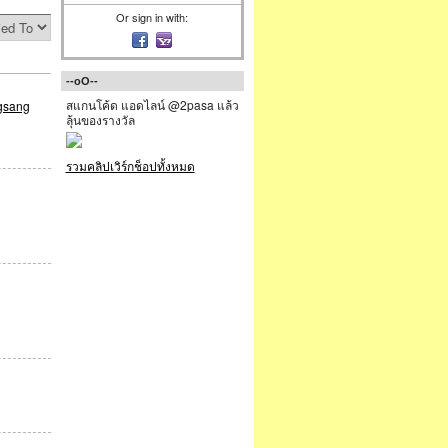
Or sign in with:
--oO--
สแกนโค้ด แอดไลน์ @2pasa แล้ว
ngsang
ลุ้นของรางวัล
รวมคลิปเวิร์กช็อปทั้งหมด