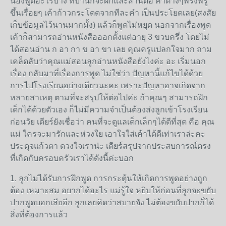
น้องพูดอะไรบ้าง ที่บ้านก็จะฝึกและสานต่อ คำต่างๆพรั่งพรู
ขึ้นเรื่อยๆ เค้าก้าวกระโดดจากทีละคำ เป็นประโยดเลย(สงสัย
เก็บข้อมูลไว้นานมากมั้ง) แล้วก็พูดไม่หยุด นอกจากเรื่องพูด
เค้าก็สามารถอ่านหนังสือออกตั้งแต่อายุ 3 ขวบครึ่ง โดยไม่
ได้สอนอ่าน ก อา กา ข อา ขา เลย คุณครูแปลกใจมาก ถาม
เคล็ดลับว่าคุณแม่สอนลูกอ่านหนังสือยังไงค่ะ อะ เริ่มนอก
เรื่อง กลับมาที่เรื่องการพูด ไม่ใช่ว่า ปัญหานี้แก้ไขได้ด้วย
การไปโรงเรียนอย่างเดียวนะคะ เพราะปัญหาอาจเกิดจาก
หลายสาเหตุ ตามที่จะสรุปให้ต่อไปค่ะ ถ้าคุณๆ สามารถฝึก
เด็กได้ด้วยตัวเอง ก็ไม่มีความจำเป็นต้องส่งลูกเข้าโรงเรียน
ก่อนวัย เดียร์ยังเชื่อว่า คนที่จะดูแลเด็กเล็กๆได้ดีที่สุด คือ คุณ
แม่ ใครจะมารักและห่วงใย เอาใจใส่เค้าได้ดีเท่าเราล่ะคะ
ประดุจแก้วตา ดวงใจเราน่ะ เดียร์สรุปจากประสบการณ์ตรง
ที่เกิดกับครอบครัวเราได้ดังนี้ค่ะบอก
1. ลูกไม่ได้รับการฝึกพูด การกระตุ้นให้เกิดการพูดอย่างถูก
ต้อง เหมาะสม อยากได้อะไร แม่รู้ใจ หยิบให้ก่อนที่ลูกจะขยับ
ปากพูดบอกเสียอีก ลูกเลยคิดว่าสบายจัง ไม่ต้องขยับปากก็ได้
สิ่งที่ต้องการแล้ว