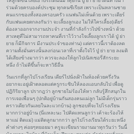
ให้ลูกดีขึ้น เลยเอาประเด็นนี้มาคุยกัน ปู่ ย่า ยาย เดินทางมา
ร่วมด้วยครบองค์ประชุม ทุกคนซีเรียส เพราะเป็นหลานชาย
คนแรกของทั้งสองครอบครัว แนฟนไม่เห็นด้วย เพราะเดียร์
กับแฟนเคยตกลงกันว่า จะเลี้ยงลูกเอง ไม่ให้ใครเลี้ยง(เดียร์
ต้องลาออกจากงานประจำ งานที่กำลังก้าวไปข้างหน้า ด้วย
สาเหตุที่ไม่สามารถหาคนที่เราไว้วางใจเลี้ยงลูกเราได้ ปู่ ย่า
ยาย ก็มีกิจการ มีงานประจำของท่าน) แต่คราวนี้เราต้องลด
ความตั้งมั่นตรงนั้นลงก่อนเวลาที่เราตั้งใจไว้ ปู่ ย่า ยาย ลงมติ
ได้เสียงข้างมากว่า ควรจะลองให้ลูกไปเนิสเซอรี่สักระยะ
หนึ่ง ถ้าไม่ดีขึ้นก็จะหาวิธีอื่น
วันแรกที่ลูกไปโรงเรียน เดียร์ไปนั่งเฝ้าในห้องด้วยครึ่งวัน
อยากจะอยู่เฝ้าตลอดแต่ครูกระซิบให้ลองแอบกลับไป เพื่อดู
ปฏิกิริยาลูก ปรากฎว่า ลูกชายไม่ร้องไห้หา กลับรู้สึกสนุกใน
การเจอเพื่อนๆ (ปกติอยู่บ้านกันสองคนแม่ลูก ไม่มีเด็กรุ่นราว
คราวเดียวกันเลยในละแวกบ้าน) ลูกชอบที่จะไปโรงเรียน
มากกว่าอยู่บ้าน (นี่แหละนะ ไปคิดแทนลูกว่า เค้าจะร้องไห้
หาแม่ ติดแม่) แม่ติดลูกมากกว่า ลูกไปโรงเรียนได้ระยะหนึ่ง
คำต่างๆ ค่อยๆทยอยมา ครูจะเขียนรายงานมาทุกวันว่า วันนี้