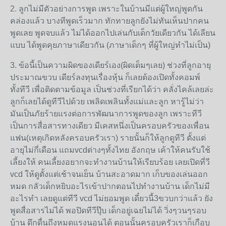
2. ลูกไม่มีตัวอย่างการพูด เพราะในบ้านมีแต่ผู้ใหญ่พูดกัน
คล่องแล้ว บางทีพูดเร็วมาก ทักทายลูกยังไม่ทันเห็นปากคน
พูดเลย พูดจบแล้ว ไม่ได้ออกไปเล่นกับเด็กวัยเดียวกัน ได้เลียน
แบบ ได้พูดคุยภาษาเดียวกัน (ภาษาเด็กๆ ที่ผู้ใหญ่ทำไม่เป็น)
3. ข้อนี้เป็นความผิดของเดียร์เอง(ผิดเต็มๆเลย) ช่วงที่ลูกอายุ
ประมาณขวบ เดียร์ลงทุนเรื่องหุ้น ก็เลยต้องเปิดทั้งคอมพ์
ทั้งทีวี เพื่อติดตามข้อมูล เป็นช่วงที่เรียกได้ว่า คลั่งไคล้เลยล่ะ
ลูกก็เลยได้ดูทีวีไปด้วย เพลิดเพลินทั้งแม่และลูก หารู้ไม่ว่า
มันเป็นภัยร้ายแรงต่อการพัฒนาการพูดของลูก เพราะทีวี
เป็นการสื่อสารทางเดียว มีเคสหนึ่งเป็นครอบครัวของเพื่อน
แฟน(เหตุเกิดหลังครอบครัวเรา) รายนั้นก็ให้ลูกดูทีวี ตั้งแต่
อายุไม่กี่เดือน แถมvcdต่างๆทั้งไทย อังกฤษ เค้าให้คนรับใช้
เลี้ยงให้ คนเลี้ยงอยากจะทำงานบ้านให้เรียบร้อย เลยเปิดที่วี
vcd ให้ดูตั้งแต่เช้าจนเย็น บ้านสะอาดมาก เก็บของเล่นออก
หมด กลัวเด็กหยิบอะไรเข้าปากตอนไปทำงานบ้าน เด็กไม่มี
อะไรทำ เลยดูแต่ทีวี vcd ไม่ยอมพูด เดี๋ยวนี้3ขวบกว่าแล้ว ยัง
พูดสื่อสารไม่ได้ พอปิดทีวีปุ๊บ เด็กอยู่เฉยไม่ได้ วิ่งๆวนๆรอบ
บ้าน ดึกดื่นถึงหมดแรงนอนได้ ตอนนั้นครอบครัวเราก็เกือบ