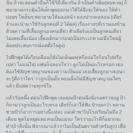
นั้น ถ้าจะสอนคำอื่นก็ใช้วิธีเดียวกัน ถ้าเป็นคำเดิม(ทบทวน) ก็
พยายามกระตุ้นให้เด็กพูดออกมาให้ได้จึงจะให้ของ ให้ทำ
บ่อยๆ ใจเย็นๆ พยายามให้มองหน้า มองปากคนสอน (เดียร์
จำและนำมาใช้กับลูกคนที่ 2 ได้ผล) เรื่องง่ายๆที่เรามองข้าม
ด้วยความที่เลี้ยงลูกเองคนเดียว ตัวเดียร์เองเป็นลูกคนเดียว
ไม่เคยเลี้ยงน้อง เลี้ยงเด็กมาก่อน(เป็นประเภท แม่มือใหม่ผู้
ด้อยประสบการณ์แต่ตั้งใจสูง)
ไปฝึกพูดได้เกือบเดือนก็ยังไม่เห็นผล(หรือแม่ใจร้อนไปหรือ
เปล่า ไม่แน่ใจ) แฟนก็ปลอบใจว่า ลูกไม่เป็นอะไรหรอก เธอ
ต้องใช้สัญชาตญาณของความเป็นแม่ เธอเลี้ยงลูกมาเธอน่า
จะรู้ดีกว่าใคร ว่าลูกเป็นมั้ย ตอนนั้นไม่มีสัญชาตญาณใดๆ
แล้ว มีแต่ความทุกข์ใจ
แล้ววันหนึ้ง ตอนไปฝึกพูด เจอคุณป้าคนนึงนั่งรอตรวจอยู่ ป้า
ก็ถามว่าลูกเป็นอะไรเหรอ เดียร์ก็เล่าให้ฟัง ป้าบอกว่า หลาน
ชายป้าก็อาการอย่างนี้แหละ แม่เค้าพาไปโรงเรียนไม่ถึง 2
เดือน พูดไม่หยุดเลย คนเป็นแม่นะ ใครว่าอะไรดีก็อยากจะ
ทำ(ถ้าสิ่งนั้น พิจารณาแล้วว่าไม่เป็นอันตรายสำหรับลูก) เพื่อ