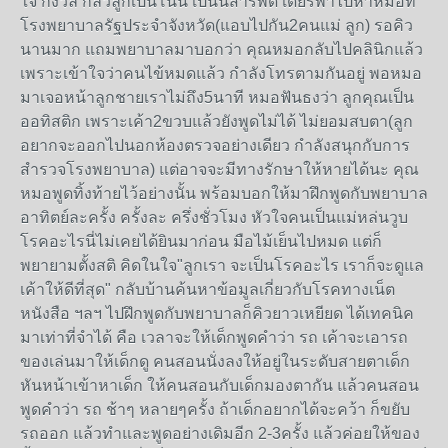
ใจ กังวล กลัวลูกเป็นโน่น เป็นนี่สารพัด เดียร์พาไปหาหมอที่
โรงพยาบาลรัฐประจำจังหวัด(แอบไปกัน2คนแม่ ลูก) รอคิว
นานมาก แถมพยาบาลมาบอกว่า คุณหมอกลับไปคลินิกแล้ว
เพราะเข้าใจว่าคนไข้หมดแล้ว กำลังโทรตามกันอยู่ พอหมอ
มาเจอหน้าลูกชายเราไม่ถึง5นาที หมอฟันธงว่า ลูกคุณเป็น
ออทิสติก เพราะเค้า2ขวบแล้วยังพูดไม่ได้ ไม่ยอมสบตา(ลูก
อยากจะออกไปนอกห้องตรวจอย่างเดียว กำลังสนุกกับการ
สำรวจโรงพยาบาล) แต่อาจจะมีทางรักษาให้หายได้นะ คุณ
หมอพูดทิ้งท้ายไว้อย่างนั้น พร้อมบอกให้มาฝึกพูดกับพยาบาล
อาทิตย์ละครั้ง ครั้งละ ครึ่งชั่วโมง หัวใจคนเป็นแม่หล่นวูบ
โรคอะไรนี่ไม่เคยได้ยินมาก่อน มือไม้เย็นไปหมด แต่ก็
พยายามตั้งสติ คิดในใจ"ลูกเรา จะเป็นโรคอะไร เราก็จะดูแล
เค้าให้ดีที่สุด" กลับบ้านค้นหาข้อมูลเกี่ยวกับโรคทางเน็ต
หนังสือ ฯลฯ ไปฝึกพูดกับพยาบาลก็คิวยาวเหยียด ได้เทคนิค
มาเท่าที่จำได้ คือ เวลาจะให้เด็กพูดคำว่า รถ เค้าจะเอารถ
ของเล่นมาให้เด็กดู คนสอนนั่งลงให้อยู่ในระดับสายตาเด็ก
หันหน้าเข้าหาเด็ก ให้คนสอนกับเด็กมองตากัน แล้วคนสอน
พูดคำว่า รถ ช้าๆ หลายๆครั้ง ถ้าเด็กอยากได้จะคว้า ก็ขยับ
รถออก แล้วทำและพูดอย่างเดิมอีก 2-3ครั้ง แล้วค่อยให้ของ