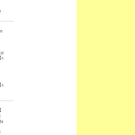
ม
ุก
ไป
้ำ
้ำ
้
้
ัง
ป