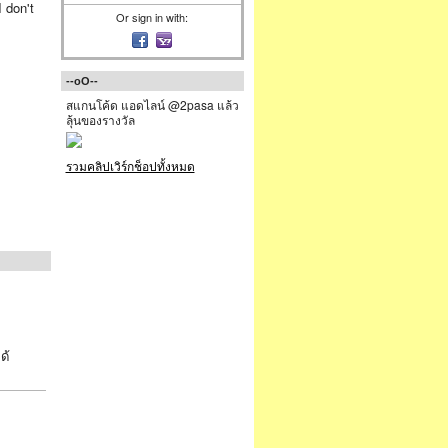
I don't
Or sign in with:
--oO--
สแกนโค้ด แอดไลน์ @2pasa แล้ว
ลุ้นของรางวัล
รวมคลิปเวิร์กช็อปทั้งหมด
ด้