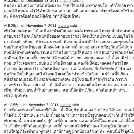
At 2:34pm on December 13, 2011,
ma ma
said…
หมอค่ะ พี่รบกวนถามนิดหนึ่งน่ะค่ะ ว่าถ้าให้เอสบี มาทำคอนโด เค้าใช้เวลาทำ
นานถึงไหมค่ะ ค่าใช้จ่ายห้องหมอประมาณกี่เเสนบาทค่ะ ทำทุกห้องเลยใช่ไห
ค่ะ พี่คิดว่าต้องติดต่อให้เค้ามาทำที่ห้องเเล้วค่ะ
At 5:25pm on November 7, 2011,
ma ma
said…
เข้าใจเลยค่ะหมอ ได้เเต่คิดว่าช่างมันเถอะน่ะค่ะ เพราะคนไทยถูกน้ำท่วมเเทบท
ครอบครัว ไม่คนใดก็คนหนึ่งของครอบครัวต้องมีคนที่บ้านน้ำท่วมเเบบอยู่ไม่ได้
ค่ะ ต้องย้ายที่อยู่ ที่บ้านเมธารมย์ ทีเเรกพอน้ำเข้าถึงโรงจอดรถเเละทุกคนใน
ซอยในหมู่บ้านย้ายออก พี่ถอดใจเลย คิดว่าน้ำท่วมอกเเน่ เเต่มีอยู่วันหนึ่งให้ลูก
ศิษย์ที่สนิทกันเค้าเดินผ่านหน้าบ้านไปถ่ายรูปให้หน่อย เค้าเดินฝ่าน้ำข้ามคลอง
จนถึงหมู่บ้าน เเละก็ถ่ายรูปมาให้ พอดีเค้าขายยาอยู่เซเว่นคลองสี่ ก็เลยเพิ่งรู้ว่าน
ท่วมเเค่โรงจอดรถระดับนั้นไม่เพิ่มอีกเลยเเละสองวันนี้ค่อยๆลดลง ถือว่าโชค
ดีเเบบถูกล็อตเตอรรี่รางวัลที่หนึ่งเลยค่ะ เเต่ก็คงต้องรออีกสักพักค่ะ ถ้ากำเเพง
หมู่บ้านรับน้ำที่สูบออกไม่ไหวเเล้วเเตกก็คงท่วมเข้าในบ้าน เเต่บ้านที่พี่เรียน
หนังสือตอนมัธยมก็ไม่รอดทั้งสองหลังค่ะ อยู่โชคชัยสี่ ลาดพร้าวกับ ภาวนา
ลาดพร้าว เป็นทาวน์เฮาส์ กำลังคิดจะขาย เเต่มาเกิดน้ำท่วมซะก่อน เเบบว่าน
เข้ามาที่ท่อระบายน้ำในบ้านเลยค่ะ ตอนนี้ปิดบ้านไว้ค่ะ สักเดือนหน้า น่าจะ
เข้าไปดูได้ ค่ะ
At 12:55pm on November 7, 2011,
ma ma
said…
บ้านที่คลองหลวงน้ำลดลงรึยังค่ะ น้ำที่หมู่บ้านพี่ลดลง 7-10 ซม ได้น่ะค่ะ ตอนนี
น้ำยังไม่เข้าบ้านค่ะเพราะปั้มน้ำออกบ้าง เเต่ว่าตอนนี้รัฐบาลค่อนข้างกั้นน้ำไม่ให
เข้ากทม น้ำคงเน่าเเละยังอยู่บ้านพี่อีกนานค่ะ เเต่ตอนนี้ก็ดีใจมากมากเเล้วที่น้ำย
ไม่เข้าบ้าน รู้สึกน้อยหมู่บ้านมากที่น้ำท่วมเเต่ไม่เข้าบ้านคนในหมู่บ้านสักหลัง
ส่วนใหญ่ ก็จะเข้ากัน ทุกหลัง เท่าที่ถามดู มากน้อยเเล้วเเต่ ค่ะ ตอนนี้พี่ให้บุ๊คไ