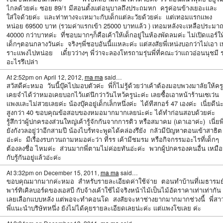
ไกลด้วยค่ะ ซอย 89/1 มีสอนตั้งเเต่อนุบาลถึงประถมหก ครูค่อนข้างเยอะเเละ
ใส่ใจด้วยค่ะ เเละท่าทางจะเหมาะกับเด็กเเต่ละวัยด้วยค่ะ แต่เทอมเเรกเเพง
หน่อย 69500 บาท (รวมค่าเเรกเข้า 25000 บาทเเล้ว ) เทอมหลังจะเหลือประมา
40000 กว่าบาทค่ะ ที่ชอบมากๆก็คือเค้าให้เด็กอยู่ในห้องพัดลมค่ะ ไม่เปิดเเอร์ให
เด็กๆตอนกลางวันค่ะ จริงๆพี่ชอบอันนี้เเเหละค่ะ เเต่สงสัยพี่เหน่งบอกว่าไม่เอา เ
ราะเเพงไปหน่อย เดี๋ยวว่างๆ พี่ว่าจะลองโทรถามรุ่นพี่ที่คณะว่าเเถวอ่อนนุชมี 
อะไรรึเปล่า
At 2:52pm on April 12, 2012,
ma ma
said…
สวัสดีค่ะหมอ วันนี้บุ๊คไปมอบตัวค่ะ พี่ก็ไม่รู้ด้วยว่าเค้าต้องมอบพวงมาลัยให้คร
เคยจำได้ว่าหมอเคยบอกไว้เเต่นึกว่าวันไหว้ครูน่ะค่ะ เลยซื้อเอาหน้าร้านเซเว่น
เเพงเเละไม่สวยเลยค่ะ น้องบุ๊คอยู่เด็กเล็กหนึ่งค่ะ ได้ทีสกอร์ 47 เองค่ะ เนี่ยดีน่ะท
สูงกว่า 40 ขอบคุณข้อสอบของหมอมากมากเลยน่ะค่ะ ได้ทำก่อนสอบด้วยค่ะ
รู้สึกว่าผู้ปกครองส่วนใหญ่เค้ารู้จักกันจากการติว หรือสมาคม (เดาเอาค่ะ) เนี่ยพี
ยังกังวลอยู่ว่าอีกสามปี น้องไบร้ทจะพูดได้คล่องรึยัง กลัวมีปัญหาตอนเข้าสาธิต
อ่ะค่ะ มีเรื่องรบกวนถามหมอค่ะว่า ที่รร เค้ามีชมรม หรือกิจกรรมอะไรที่เด็กๆ
ต้องลงชื่อ ไหมค่ะ ส่วนมากพี่ตามไม่ค่อยทันอ่ะค่ะ พวกผู้ปกครองคนอื่น เหมื
กับรู้กันอยู่เเล้วอ่ะค่ะ
At 3:32pm on December 15, 2011,
ma ma
said…
ขอบคุณมากมากค่ะหมอ สำหรับรายละเอียดค่าใช้จ่าย ตอนทำบ้านที่เมธารมย
พาร์ทิเคิลบอร์ดของเอสบี กับจ้างเค้าใช้ไม้จริงหน้าไม้เป็นไม้อัดราคาเท่าเท่ากัน
เลยเลือกเเบบหลัง เเต่พอจะทำคอนโด สงสัยจะหาช่างยากมากมากช่วงนี้ พี่สา
พี่เเนะนำบริษัทหนึ่ง ยังไม่ได้คุยรายละเอียดเลยน่ะค่ะ เเต่เเพงโขเลย ค่ะ