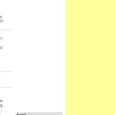
อน
ว้
้ว
ม่
่ม
ญ่
่
Events