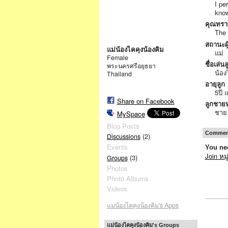
I pe
know
คุณทรา
The 
สถานะผ
แม่น้องไคคุงน้องคิม
แม่
Female
ชื่อเล่นล
พระนครศรีอยุธยา
น้อง
Thailand
อายุลูก
5ปี 
Share on Facebook
ลูกชายห
ชาย
MySpace
Blog Posts
Comment
(2)
Discussions
Events
You nee
Join หม
(3)
Groups
Photos
Photo Albums
Videos
แม่น้องไคคุงน้องคิม's Apps
แม่น้องไคคุงน้องคิม's Groups