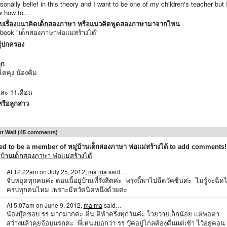
rsonally belief in this theory and I want to be one of my children's teacher but 
 how to...
บเรื่องแนวคิดเด็กสองภาษา หรือแนวคิดพูดสองภาษามาจากไหน
book "เด็กสองภาษาพ่อแม่สร้างได้"
ู้ปกครอง
ูก
ไคคุง น้องคิม
และ 11เดือน
รือลูกสาว
 Wall (45 comments)
d to be a member of หมู่บ้านเด็กสองภาษา พ่อแม่สร้างได้ to add comments!
ู่บ้านเด็กสองภาษา พ่อแม่สร้างได้
At 12:22am on July 25, 2012,
ma ma
said…
จับหยุดทุกคนค่ะ ตอนนี้อยู่บ้านที่รังสิตค่ะ พรุ่งนี้พาไปฉีดวัคซีนค่ะ ไม่รู้จะฉีดไ
ครบทุกคนไหม เพราะมีหวัดนิดหนึ่งด้วยค่ะ
At 5:07am on June 9, 2012,
ma ma
said…
น้องบุ๊คชอบ รร มากมากค่ะ ตื่น ตีห้าครึ่งทุกวันค่ะ โวยวายเล็กน้อย เเต่พอตา
สว่างเเล้วคุยจ้อบนรถค่ะ พี่เหน่งบอกว่า รร บุ๊คอยู่ไกลต้องตื่นเเต่เช้า ไว้อยู่คอน