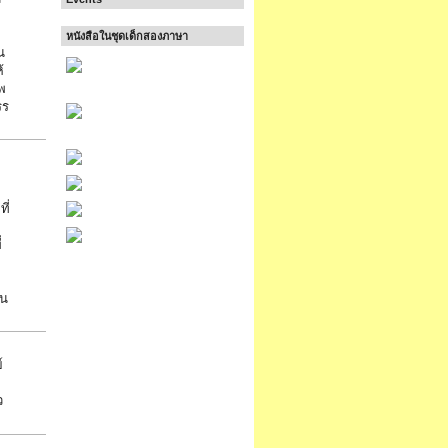
หนังสือในชุดเด็กสองภาษา
ณ
้
พ
รร
ู
ี่
่
อน
์
ว