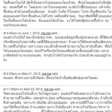
โดตื่นหกโมงได้ บุ๊คก็เริ่มอยากไปนอนคอนโดเเล้วค่ะ พี่เจอไคคุงตอนไปรับบุ๊ค
ค่ะ สองครั้งที่ รร ไคคุงเก่ง เวลาไม่เจอคุณพ่อ จะเดินไปซื้อขนมเอง เเล้วกลับ
ขึ้นห้อง ตัวอ้วนเหมือนเดิมเลย ส่วนบิว ไบร์ท ก็โอเคค่ะ ไปรร เป็นเพื่อนกัน ไม่
ค่อยงอเเงเท่าไหร่ ตื่นเต้นจะได้ไปรร เหมือนพี่ชายค่ะ วันอาทิตย์นี้พี่ไปนอนค
โดเป็นคืนเเรกได้เเล้วค่ะ ห้องนอนได้เเล้วค่ะ จะได้ไปส่งบุ๊คสบายขึ้นบ้าง ค่ะ ไ
เจอกันน่ะค่ะหมอ
At 4:45am on June 1, 2012,
ma ma
said…
ของฝากไม่เป็นไรค่ะเล็กน้อยมากค่ะ ขอบคุณข้อมูลเรื่องมุ้งลวดน่ะค่ะ พี่ก็ติดเเล
จริงๆพี่เหน่งไม่อยากติด เเต่พี่ก็ติดเเบบธรรมดา ถ้าอยากให้ห้องสวยต้องติดเเบบ
จีบ เเต่พี่ไม่ได้เอา เพราะเเพง เเละเด็กเด็กคงทำขาดภายในเวลาอันสั้นค่ะ พี่ยังไ
ได้นอนคอนโดเลยค่ะ รอเเก้ไขเรื่องบันไดของเตียงสามชั้นของเด็กๆค่ะ ปลาย
อาทิตย์หน้าน่าจะขนของค่ะ ส่วนบิวไบร้ทไปรรสองวัน ป่วยเเล้วค่ะนอนอยู่บ้าน
ค่ะ
At 2:00pm on May 21, 2012,
ma ma
said…
หมอค่ะ พี่รบกวนถามอีกนิดค่ะ ที่คอนโดจำเป็นต้องติดมุ้งลวดไหมค่ะ
At 11:00pm on April 23, 2012,
ma ma
said…
ใช่ค่ะหมอเจอโจกับเด็กๆ วันไปดูปาณยา มอเตอร์ไซด์เลยพาเเวะไปบ้านหวาน
ด้วย สถานที่โล่งดีค่ะ เเต่ครูท่าจะน้อย เตรียมอนุบาลครูเเค่คนเดียวค่ะ ถ้าเด็กเพิ
ถึงจ้างครูเพิ่ม เพราะรร เพิ่งเปิด เด็กเลยน้อยค่ะ จุฑาภรณ์พี่ก็ไปมา อาจารย์ให
บอกให้เรียนได้เลย ถ้าจะสมัคร เพราะใกล้เต็มเเล้ว ท่าทางโรงเรียนจะวิชาการ
เข้มข้นเหมือนกันค่ะ พี่ไปที่สยามสามไตรด้วยค่ะ รร สอนเเนวพุทธ อยู่ไม