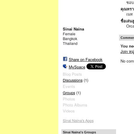
ชอบ
คุณทรา
เนท
ชื่อเล่นล
Orc
Sinai Naina
Female
Comment
Bangkok
Thailand
You nee
Join หม
Share on Facebook
No com
MySpace
Blog Posts
(1)
Discussions
Events
(1)
Groups
Photos
Photo Albums
Videos
Sinai Naina's Apps
Sinai Naina's Groups