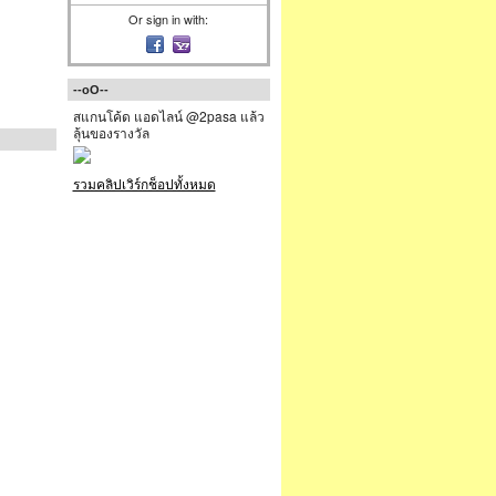
Or sign in with:
--oO--
สแกนโค้ด แอดไลน์ @2pasa แล้ว
ลุ้นของรางวัล
รวมคลิปเวิร์กช็อปทั้งหมด