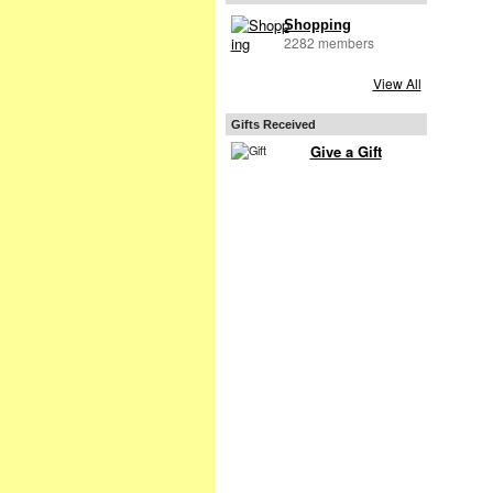
Shopping
2282 members
View All
Gifts Received
Give a Gift