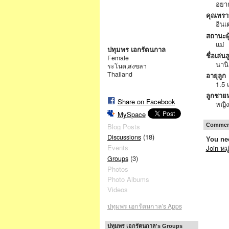
อยาก
คุณทรา
อินเ
สถานะผ
แม่
ปทุมพร เอกรัตนกาล
ชื่อเล่นล
Female
นานิ
ระโนด,สงขลา
Thailand
อายุลูก
1.5 
ลูกชายห
Share on Facebook
หญิ
MySpace
Comment
Blog Posts
(18)
Discussions
You nee
Events
Join หม
(3)
Groups
Photos
Photo Albums
Videos
ปทุมพร เอกรัตนกาล's Apps
ปทุมพร เอกรัตนกาล's Groups