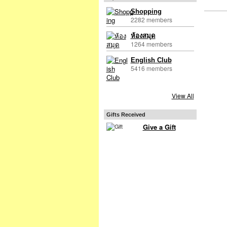
Shopping
2282 members
ห้องสมุด
1264 members
English Club
5416 members
View All
Gifts Received
Give a Gift