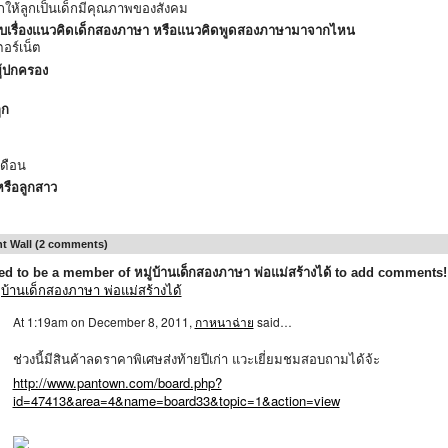
ให้ลูกเป็นเด็กมีคุณภาพของสังคม
บเรื่องแนวคิดเด็กสองภาษา หรือแนวคิดพูดสองภาษามาจากไหน
ตอร์เน็ต
ู้ปกครอง
ูก
เดือน
รือลูกสาว
ง
 Wall (2 comments)
d to be a member of หมู่บ้านเด็กสองภาษา พ่อแม่สร้างได้ to add comments!
ู่บ้านเด็กสองภาษา พ่อแม่สร้างได้
At 1:19am on December 8, 2011,
กาหนาฉ่าย
said…
ช่วงนี้มีสินค้าลดราคาพิเศษส่งท้ายปีเก่า แวะเยี่ยมชมสอบถามได้จ้ะ
http://www.pantown.com/board.php?
id=47413&area=4&name=board33&topic=1&action=view