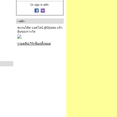
Or sign in with:
--oO--
สแกนโค้ด แอดไลน์ @2pasa แล้ว
ลุ้นของรางวัล
รวมคลิปเวิร์กช็อปทั้งหมด