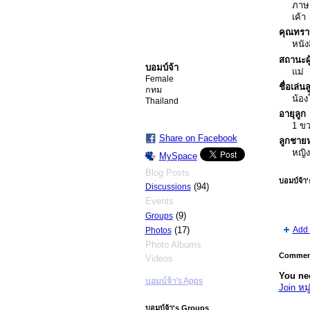
ภาษา
เค้า
คุณทรา
หนัง
สถานะผ
บอมบ์จ้า
แม่
Female
ชื่อเล่นล
กทม
น้อง
Thailand
อายุลูก
1 ข
Share on Facebook
ลูกชายห
หญิ
MySpace
Blog Posts
บอมบ์จ้า
(94)
Discussions
Events
(9)
Groups
Add 
(17)
Photos
Photo Albums
Comment
Videos
You nee
บอมบ์จ้า's Apps
Join หม
บอมบ์จ้า's Groups