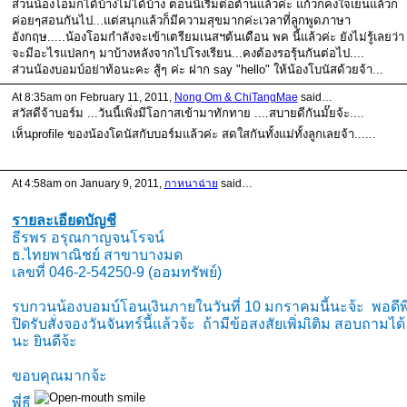
ส่วนน้องโอมก็ได้บ้างไม่ได้บ้าง ตอนนี้เริ่มต่อต้านแล้วค่ะ แก้วก็คงใจเย็นแล้วก็
ค่อยๆสอนกันไป...แต่สนุกแล้วก็มีความสุขมากค่ะเวลาที่ลูกพูดภาษา
อังกฤษ.....น้องโอมกำลังจะเข้าเตรียมเนสฯต้นเดือน พค นี้แล้วค่ะ ยังไม่รู้เลยว่า
จะมีอะไรแปลกๆ มาบ้างหลังจากไปโรงเรียน...คงต้องรอรุ้นกันต่อไป....
ส่วนน้องบอมบ์อย่าท้อนะคะ สู้ๆ ค่ะ ฝาก say "hello" ให้น้องโบนัสด้วยจ้า...
At 8:35am on February 11, 2011,
Nong Om & ChiTangMae
said…
สวัสดีจ้าบอร์ม ...วันนี้เพิ่งมีโอกาสเข้ามาทักทาย ....สบายดีกันมั๊ยจ้ะ....
เห็นprofile ของน้องโดนัสกับบอร์มแล้วค่ะ สดใสกันทั้งแม่ทั้งลูกเลยจ้า......
At 4:58am on January 9, 2011,
กาหนาฉ่าย
said…
รายละเอียดบัญชี
ธีรพร อรุณกาญจนโรจน์
ธ.ไทยพาณิชย์ สาขาบางมด
เลขที่ 046-2-54250-9 (ออมทรัพย์)
รบกวนน้องบอมบ์โอนเงินภายในวันที่ 10 มกราคมนี้นะจ้ะ พอดีพี
ปิดรับสั่งจองวันจันทร์นี้แล้วจ้ะ ถ้ามีข้อสงสัยเพิ่มเิติม สอบถามได้
นะ ยินดีจ้ะ
ขอบคุณมากจ้ะ
พี่ธี