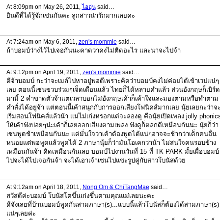
At 8:09pm on May 26, 2011,
ไออุ่น
said…
ยินดีที่ได้รู้จักเช่นกันคะ ลูกสาวน่ารักมากเลยคะ
At 7:24am on May 6, 2011,
zen's mommie
said…
ถ้าบอมบ์ว่างไว้ไปเจอกันนะคาดว่าคงไม่ติดอะไร และน่าจะไปจ้า
At 9:12pm on April 19, 2011,
zen's mommie
said…
ดีจ้าบอมบ์ กะว่าจะเมล์ไปหาอยู่พอดีเพราะคิดว่าบอมบ์คงไม่ค่อยได้เข้าเวปแน่ๆ
เลย ตอนนี้เซนขวบร่วมๆเจ็ดเดือนแล้ว ไทยก็ได้หลายคำแล้ว ส่วนอังกฤษก็เบิร์ด
มามี้ 2 คำขาดตัวจ้าแต่เวลาบอกไม่อังกฤษเค้าก็เค้าใจและมองตามหรือทำตาม
คำสั่งได้อยู่จ้า แต่ตอนนี้เค้าสนุกกับการออกเสียงโฟนิคส์มากเลย นุ้ยเลยกะว่าจ
เริ่มสอนโฟนิคส์แล้วน้า แม่ไม่เก่งหรอกแต่จะลองดู คือนุ้ยเปิดเพลง jolly phonic
ให้เค้าฟังบ่อยๆน่ะเค้าก็เลยออกเสียงตามเพลง ฟังดูก็ตลกดีเหมือนกันนะ นุ้ยก็ว่า
เซนพูดช้าเหมือนกันนะ แต่มั่นใจว่าเค้าต้องพูดได้แน่ๆอาจจะช้ากว่าเด็กคนอื่น
หน่อยแต่พอพูดแล้วพูดได้ 2 ภาษานุ้ยก็ว่ามันโอเคกว่าน้า ไม่สนใจคนรอบข้าง
เหมือนกันจ้า คิดเหมือนกันเลย บอมบ์ไปงานวันที่ 15 ที่ TK PARK มั้ยเผื่อบอมบ์
ไปจะได้ไปเจอกันจ้า จะได้เอาเจ้าเซนไปแชะรูปคู่กับสาวโบนัสด้วย
At 9:12am on April 18, 2011,
Nong Om & ChiTangMae
said…
สวัสดีค่ะบอมบ์ โบนัสโตขึ้นเก่งขึ้นตามคุณแม่เลยนะคะ
ดีจังเลยที่บ้านบอมบ์พูดกันสามภาษา(s)...แบบนี้แล้วโบนัสก็ต้องได้สามภาษา(s)
แน่ๆเลยค่ะ