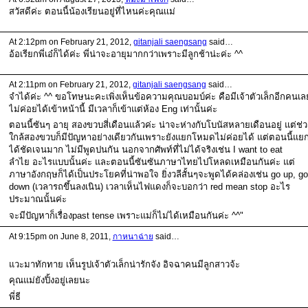
สวัสดีค่ะ ตอนนี้น้องเรียนอยู่ที่ไหนค่ะคุณเเม่
At 2:12pm on February 21, 2012,
gitanjali saengsang
said…
อ้อเรียกพี่เอ๋ก็ได้ค่ะ พี่น่าจะอายุมากกว่าเพราะมีลูกช้าน่ะค่ะ ^^
At 2:11pm on February 21, 2012,
gitanjali saengsang
said…
จำได้ค่ะ ^^ ขอโทษนะคะเพิ่งเห็นข้อความคุณบอมบ์ค่ะ คือมีเจ้าตัวเล็กอีกคนเล
ไม่ค่อยได้เข้าหน้านี้ มีเวลาก็เข้าแต่ห้อง Eng เท่านั้นค่ะ
ตอนนี้ซันๆ อายุ สองขวบสี่เดือนแล้วค่ะ น่าจะห่างกับโบนัสหลายเดือนอยู่ แต่ช่ว
ใกล้สองขวบก็มีปัญหาอย่างเดียวกันเพราะยังแยกโหมดไม่ค่อยได้ แต่ตอนนี้แย
ได้ชัดเจนมาก ไม่มีพูดปนกัน นอกจากศัพท์ที่ไม่ได้จริงเช่น I want to eat
ลำไย อะไรแบบนั้นค่ะ และตอนนี้ซันซันภาษาไทยไปโหลดเหมือนกันค่ะ แต่
ภาษาอังกฤษก็ได้เป็นประโยคที่น่าพอใจ ยิ่งวลีสั้นๆจะพูดได้คล่องเช่น go up, go
down (เวลารถขึ้นลงเนิน) เวลาเห็นไฟแดงก็จะบอกว่า red mean stop อะไร
ประมาณนั้นค่ะ
จะมีปัญหาก็เรื่องpast tense เพราะแม่ก็ไม่ได้เหมือนกันค่ะ ^^"
At 9:15pm on June 8, 2011,
กาหนาฉ่าย
said…
แวะมาทักทาย เห็นรูปเจ้าตัวเล็กน่ารักจัง อิจฉาคนมีลูกสาวจ้ะ
คุณแม่ยังปิ้งอยู่เลยนะ
พี่ธี