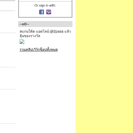
Or sign in with:
--oO--
สแกนโค้ด แอดไลน์ @2pasa แล้ว
ลุ้นของรางวัล
รวมคลิปเวิร์กช็อปทั้งหมด