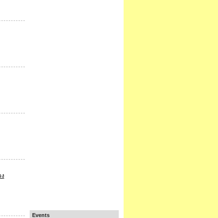
วง
Events