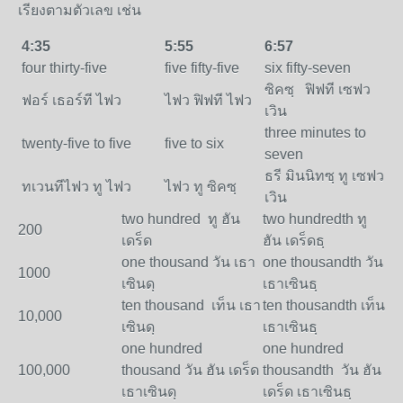
เรียงตามตัวเลข เช่น
4:35
5:55
6:57
four thirty-five
five fifty-five
six fifty-seven
ซิคซฺ ฟิฟที เซฟว
ฟอร์ เธอร์ที ไฟว
ไฟว ฟิฟที ไฟว
เวิน
three minutes to
twenty-five to five
five to six
seven
ธรี มินนิทซฺ ทู เซฟว
ทเวนทีไฟว ทู ไฟว
ไฟว ทู ซิคซฺ
เวิน
two hundred ทู ฮัน
two hundredth ทู
200
เดร็ด
ฮัน เดร็ดธฺ
one thousand วัน เธา
one thousandth วัน
1000
เซินดฺ
เธาเซินธฺ
ten thousand เท็น เธา
ten thousandth เท็น
10,000
เซินดฺ
เธาเซินธฺ
one hundred
one hundred
100,000
thousand วัน ฮัน เดร็ด
thousandth วัน ฮัน
เธาเซินดฺ
เดร็ด เธาเซินธฺ