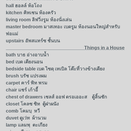
hall
ฮอลล์ ห้อโถง
kitchen
คิทเชน ห้องครัว
living room
ลิฟวิ่งรูม
ห้องนั่งเล่น
master bedroom
มาสเทอะ เบดรูม ห้องนอนใหญ่สำหรับ
พ่อแม่
upstairs
อัพสแทร์ซ ชั้นบน
Things in a House
bath
บาธ อ่างอาบนํ้า
bed
เบด เตียงนอน
bedside table
เบด ไซดฺ เทเบิล โต๊ะที่วางข้างเตียง
brush
บรัช แปรงผม
carpet
คาร์ พิท
พรม
chair
แชร์ เก้าอี้
chest of drawers
เชลส์ ออฟ
ดรอเออะส ตู้ลิ้นชัก
closet
โคลซ ซิท ตู้ฝาผนัง
comb
โคมบฺ หวี
duvet
ดูเว่ท ผ้านวม
lamp
แลมพฺ ตะเกียง