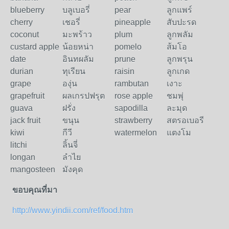
blueberry
บลูเบอรี่
pear
ลูกแพร์
cherry
เชอรี่
pineapple
สับปะรด
coconut
มะพร้าว
plum
ลูกพลัม
custard apple
น้อยหน่า
pomelo
ส้มโอ
date
อินทผลัม
prune
ลูกพรุน
durian
ทุเรียน
raisin
ลูกเกด
grape
องุ่น
rambutan
เงาะ
grapefruit
ผลเกรปฟรุต
rose apple
ชมพุ่
guava
ฝรั่ง
sapodilla
ละมุด
jack fruit
ขนุน
strawberry
สตรอเบอรี
kiwi
กีวี
watermelon
แตงโม
litchi
ลิ้นจี่
longan
ลำไย
mangosteen
มังคุด
ขอบคุณที่มา
http://www.yindii.com/ref/food.htm