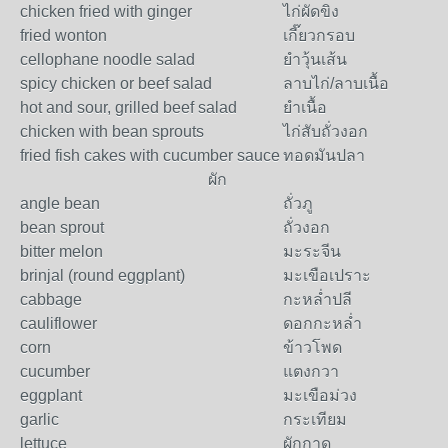
chicken fried with ginger
ไก่ผัดขิง
fried wonton
เกี๊ยวกรอบ
cellophane noodle salad
ยำวุ้นเส้น
spicy chicken or beef salad
ลาบไก่/ลาบเนื้อ
hot and sour, grilled beef salad
ยำเนื้อ
chicken with bean sprouts
ไก่สับถั่วงอก
fried fish cakes with cucumber sauce
ทอดมันปลา
ผัก
angle bean
ถั่วภู
bean sprout
ถั่วงอก
bitter melon
มะระจีน
brinjal (round eggplant)
มะเขือเปราะ
cabbage
กะหล่ำปลี
cauliflower
ดอกกะหล่ำ
corn
ข้าวโพด
cucumber
แตงกวา
eggplant
มะเขือม่วง
garlic
กระเทียม
lettuce
ผักกาด