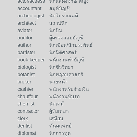
actor/actress
นักแสดงชาย/ หญิง
accountant
สมุห์บัญชี
archeologist
นักโบราณคดี
architect
สถาปนิก
aviator
นักบิน
auditor
ผู้ตรวจสอบบัญชี
author
นักเขียน/นักประพันธ์
barrister
นักนิติศาสตร์
book-keeper
พนักงานทำบัญชี
biologist
นักชีววิทยา
botanist
นักพฤกษศาสตร์
broker
นายหน้า
cashier
พนักงานรับจ่ายเงิน
chauffeur
พนักงานขับรถ
chemist
นักเคมี
contractor
ผู้รับเหมา
clerk
เสมียน
dentist
ทันตแพทย์
diplomat
นักการทูต