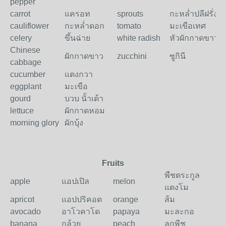
pepper
carrot
แครอท
sprouts
กะหลํ่าปลีฝรั่ง
cauliflower
กะหลํ่าดอก
tomato
มะเขือเทศ
celery
ขึ้นฉ่าย
white radish
หัวผักกาดขาว
Chinese
ผักกาดขาว
zucchini
ซูกินี
cabbage
cucumber
แตงกวา
eggplant
มะเขือ
gourd
บวบ นั้าเต้า
lettuce
ผักกาดหอม
morning glory
ผักบุ้ง
Fruits
พืชตระกูล
apple
แอปเปิล
melon
แตงโม
apricot
แอปปริคอต
orange
ส้ม
avocado
อาโวคาโด
papaya
มะละกอ
banana
กล้วย
peach
ลูกพีช