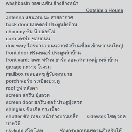
washbasin
วอซ เบซิน อ้างล้างหน้า
Outside a House
antenna
แอนเทน นะ สายอากาศ
back door
แบคดอร์ ประตูหลังบ้าน
chimney
ซิม นี ปล่องไฟ
curb
เครร์บ
ขอบถนน
driveway
ไดรฟว เว ถนนจากตัวบ้านเชื่อมเข้าหาถนนใหญ่
front door
ฟรันทฺดอร์ ประตูหน้าบ้าน
front yard; lawn
ฟรันทฺ ยาร์ด ลอน สนามหญ้าหน้าบ้าน
garage
กะราจ โรงรถ
mailbox
เมลบอคซฺ ตู้รับจดหมาย
porch
พอร์ช
ระเบียงประตู
roof
รูฟ หลังคา
screen
สกรีน มุ้งลวด
screen door
สกรีน
ดอร์ ประตูมุ้งลวด
shingles
ชิง เกิล กระเบื้อง
shutter
ชัท เทอะ
หน้าต่างบานเกล็ด
sidewalk
ไซดฺ วอค
บาทวิถี
skylight
สไค ไลท
ช่องกระจกบนเพดานสำหรับให้