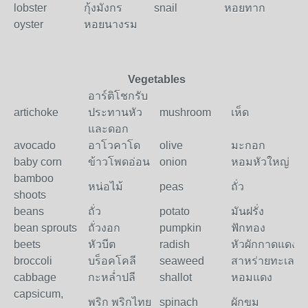
lobster
กุ้งมังกร
snail
หอยทาก
oyster
หอยนางรม
Vegetables
อาร์ติโชกรับ
artichoke
ประทานหัว
mushroom
เห็ด
และดอก
avocado
อาโวคาโด
olive
มะกอก
baby corn
ข้าวโพดอ่อน
onion
หอมหัวใหญ่
bamboo
หน่อไม้
peas
ถั่ว
shoots
beans
ถั่ว
potato
มันฝรั่ง
bean sprouts
ถั่วงอก
pumpkin
ฟักทอง
beets
หัวบีต
radish
หัวผักกาดแดง
broccoli
บร็อคโคลี
seaweed
สาหร่ายทะเล
cabbage
กะหลํ่าปลี
shallot
หอมแดง
capsicum,
พริก พริกไทย
spinach
ผักขม