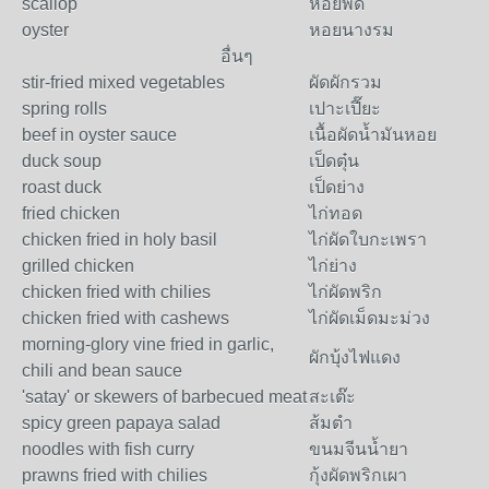
scallop
หอยพัด
oyster
หอยนางรม
อื่นๆ
stir-fried mixed vegetables
ผัดผักรวม
spring rolls
เปาะเปี๊ยะ
beef in oyster sauce
เนื้อผัดน้ำมันหอย
duck soup
เป็ดตุ๋น
roast duck
เป็ดย่าง
fried chicken
ไก่ทอด
chicken fried in holy basil
ไก่ผัดใบกะเพรา
grilled chicken
ไก่ย่าง
chicken fried with chilies
ไก่ผัดพริก
chicken fried with cashews
ไก่ผัดเม็ดมะม่วง
morning-glory vine fried in garlic,
ผักบุ้งไฟแดง
chili and bean sauce
'satay' or skewers of barbecued meat
สะเต๊ะ
spicy green papaya salad
ส้มตำ
noodles with fish curry
ขนมจีนน้ำยา
prawns fried with chilies
กุ้งผัดพริกเผา