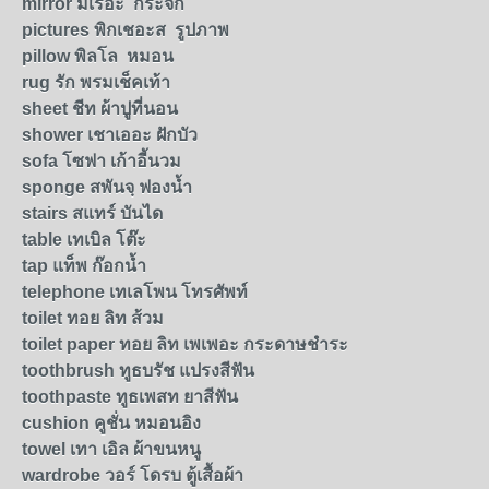
mirror
มีเรอะ กระจก
pictures
พิกเชอะส รูปภาพ
pillow
พิลโล หมอน
rug
รัก พรมเช็คเท้า
sheet
ชีท ผ้าปูที่นอน
shower
เชาเออะ ฝักบัว
sofa
โซฟา เก้าอี้นวม
sponge
สพันจฺ ฟองนํ้า
stairs
สแทร์ บันได
table
เทเบิล โต๊ะ
tap
แท็พ ก๊อกนํ้า
telephone
เทเลโพน โทรศัพท์
toilet
ทอย ลิท ส้วม
toilet paper
ทอย ลิท เพเพอะ
กระดาษชำระ
toothbrush
ทูธบรัช แปรงสีฟัน
toothpaste
ทูธเพสท ยาสีฟัน
cushion
คูชั่น หมอนอิง
towel
เทา เอิล ผ้าขนหนู
wardrobe
วอร์ โดรบ
ตู้เสื้อผ้า