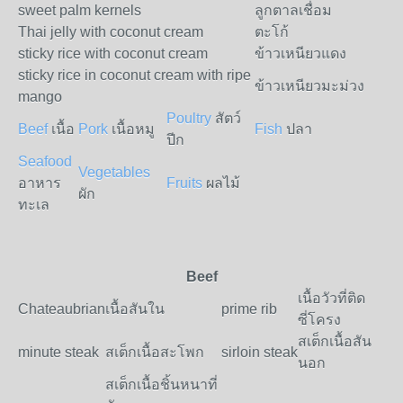
sweet palm kernels
ลูกตาลเชื่อม
Thai jelly with coconut cream
ตะโก้
sticky rice with coconut cream
ข้าวเหนียวแดง
sticky rice in coconut cream with ripe
ข้าวเหนียวมะม่วง
mango
Poultry
สัตว์
Beef
เนื้อ
Pork
เนื้อหมู
Fish
ปลา
ปีก
Seafood
Vegetables
อาหาร
Fruits
ผลไม้
ผัก
ทะเล
Beef
เนื้อวัวที่ติด
Chateaubrian
เนื้อสันใน
prime rib
ซี่โครง
สเต็กเนื้อสัน
minute steak
สเต็กเนื้อสะโพก
sirloin steak
นอก
สเต็กเนื้อชิ้นหนาที่