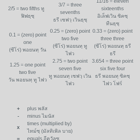
11/16 = eleven
3/7 = three
2/5 = two fifths ทู
sixteenths
sevenths
ฟิฟธฺซฺ
อิเล็ฟเวิน ซิคซฺ
ธรี เซฟวฺ เวินธฺซฺ
ทีนธฺซฺ
0.25 = (zero) point
0.33 = (zero) point
0.1 = (zero) point
two five
three three
one
(ซีโร่) พอยนทฺ ทู
(ซีโร่) พอยนทฺ ธรี
(ซีโร่) พอยนทฺ วัน
ไฟว
ธรี
2.75 = two point
3.654 = three point
1.25 = one point
seven five
six five four
two five
ทู พอยนทฺ เซฟวฺ เวิน
ธรี พอยนทฺ ซิคซฺ
วัน พอยนทฺ ทู ไฟว
ไฟว
ไฟว โฟร์
+
plus พลัส
-
minus ไมนัส
times (multiplied by)
x
ไทม์ซฺ (มัลทิเพิล บาย)
=
equals อีควัลซฺ