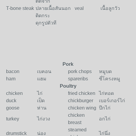
ตัดจาก
T-bone steak
ปลายเนื้อสันนอก
veal
เนื้อลูกวัว
ติดกระ
ดุกรูปตัวที
Pork
bacon
เบคอน
pork chops
หมูบด
ham
แฮม
spareribs
ซี่โครงหมู
Poultry
chicken
ไก่
fried chicken
ไก่ทอด
duck
เป็ด
chickburger
เบอร์เกอร์ไก่
goose
ห่าน
chicken wing
ปีกไก่
chicken
turkey
ไก่งวง
อกไก่
breast
steamed
drumstick
น่อง
ไก่นึ่ง