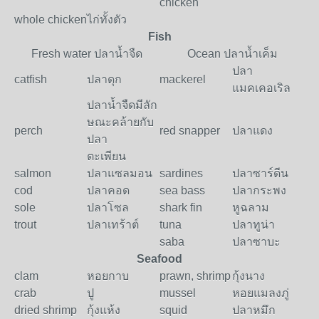
chicken
whole chicken
ไก่ทั้งตัว
Fish
Fresh water ปลานํ้าจืด
Ocean ปลานํ้าเค็ม
ปลา
catfish
ปลาดุก
mackerel
แมคเคอเริล
ปลานํ้าจืดมีลัก
ษณะคล้ายกับ
perch
red snapper
ปลาแดง
ปลา
ตะเพียน
salmon
ปลาแซลมอน
sardines
ปลาซาร์ดีน
cod
ปลาคอด
sea bass
ปลากระพง
sole
ปลาโซล
shark fin
หูฉลาม
trout
ปลาเทร้าต์
tuna
ปลาทูน่า
saba
ปลาซาบะ
Seafood
clam
หอยกาบ
prawn, shrimp
กุ้งนาง
crab
ปู
mussel
หอยแมลงภู่
dried shrimp
กุ้งแห้ง
squid
ปลาหมึก