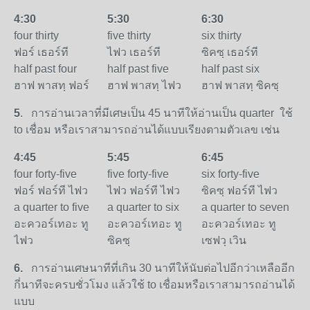
4:30
5:30
6:30
four thirty
five thirty
six thirty
ฟอร์ เธอร์ที
ไฟว เธอร์ที
ซิคซฺ เธอร์ที
half past four
half past five
half past six
ฮาฟ พาสทฺ ฟอร์
ฮาฟ พาสทฺ ไฟว
ฮาฟ พาสทฺ ซิคซฺ
5
. การอ่านเวลาที่มีเศษเป็น 45 นาทีให้อ่านเป็น quarter ใช้
to เชื่อม หรือเราสามารถอ่านได้แบบเรียงตามตัวเลข เช่น
4:45
5:45
6:45
four forty-five
five forty-five
six forty-five
ฟอร์ ฟอร์ที ไฟว
ไฟว ฟอร์ที ไฟว
ซิคซฺ ฟอร์ที ไฟว
a quarter to five
a quarter to six
a quarter to seven
อะควอร์เทอะ ทู
อะควอร์เทอะ ทู
อะควอร์เทอะ ทู
ไฟว
ซิคซฺ
เซฟวฺ เวิน
6.
การอ่านเศษนาทีที่เกิน 30 นาทีให้นับต่อไปอีกว่าเหลืออีก
กี่นาทีจะครบชั่วโมง แล้วใช้ to เชื่อมหรือเราสามารถอ่านได้
แบบ