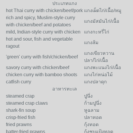
ประเภทแกง
hot Thai curry with chicken/beef/pork
แกงเผ็ดไก่/เนื้อ/หมู
rich and spicy, Muslim-style curry
แกงมัสมันไก่/เนื้อ
with chicken/beef and potatoes
mild, Indian-style curry with chicken
แกงกะหรี่ไก่
hot and sour, fish and vegetable
แกงส้ม
ragout
แกงเขียวหวาน
'green' curry with fish/chicken/beef
ปลา/ไก่/เนื้อ
savory curry with chicken/beef
แกงพะแนงไก่/เนื้อ
chicken curry with bamboo shoots
แกงไก่หน่อไม้
catfish curry
แกงปลาดุก
อาหารทะเล
steamed crap
ปูนึ่ง
steamed crap claws
ก้ามปูนึ่ง
shark-fin soup
หูฉลาม
crisp-fried fish
ปลาทอด
fried prawns
กุ้งทอด
batter-fried prawns
กุ้งชุบแป้งทอด