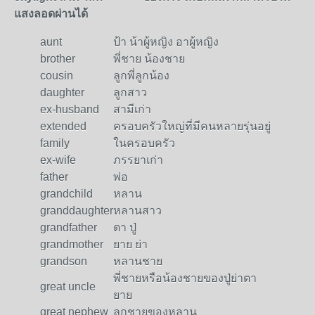
แสงลอดผ่านได้
aunt
ป้า น้าผู้หญิง อาผู้หญิง
brother
พี่ชาย น้องชาย
cousin
ลูกพี่ลูกน้อง
daughter
ลูกสาว
ex-husband
สามีเก่า
extended
ครอบครัวใหญ่ที่มีคนหลายรุ่นอยู่
family
ในครอบครัว
ex-wife
ภรรยาเก่า
father
พ่อ
grandchild
หลาน
granddaughter
หลานสาว
grandfather
ตา ปู่
grandmother
ยาย ย่า
grandson
หลานชาย
พี่ชายหรือน้องชายของปู่ย่าตา
great uncle
ยาย
great nephew
ลูกชายของหลาน