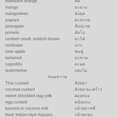
mandarin orange
ส้ม
mango
มะม่วง
mangosteen
มังคุด
papaya
มะละกอ
pineapple
สับปะรด
pomelo
ส้มโอ
rambeh-small, reddish-brown
มะไฟ
rambutan
เงาะ
rose-apple
ชมพู่
tamarind
มะขาม
sapodilla
ละมุด
watermelon
แตงโม
ขนมหวาน
Thai custard
สังขยา
coconut custard
สังขยามะพร้าว
sweet shredded egg yolk
ฝอยทอง
egg custard
หม้อแกง
banana in coconut milk
กล้วยบวชชี
fried, Indian-style banana
กล้วยแขก