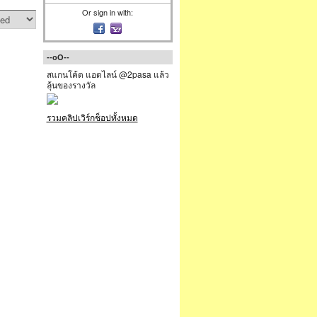
Or sign in with:
--oO--
สแกนโค้ด แอดไลน์ @2pasa แล้ว
ลุ้นของรางวัล
รวมคลิปเวิร์กช็อปทั้งหมด