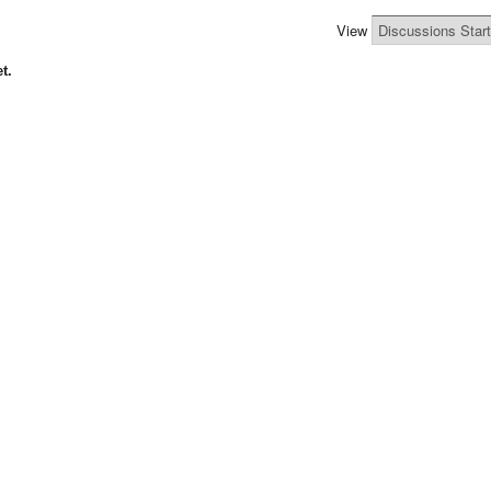
View
t.