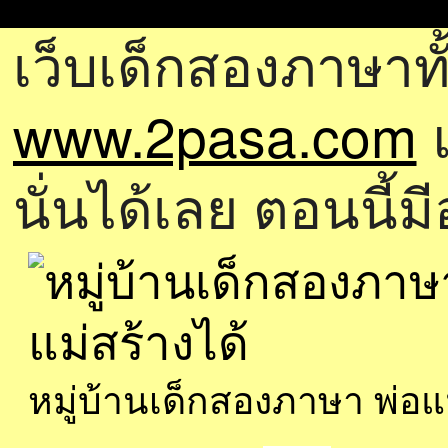
เว็บเด็กสองภาษาทั
www.2pasa.com
แ
นั่นได้เลย ตอนนี้ม
หมู่บ้านเด็กสองภาษา พ่อ