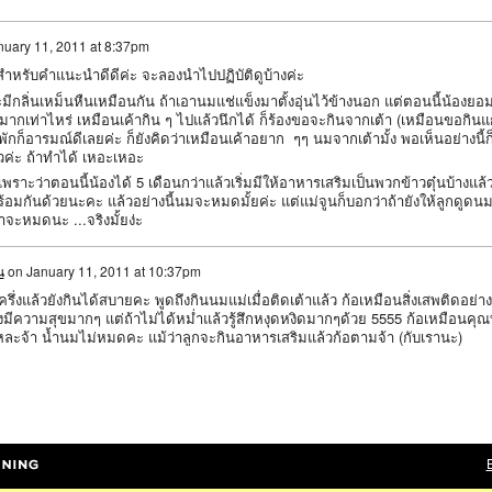
nuary 11, 2011 at 8:37pm
ำหรับคำแนะนำดีดีค่ะ จะลองนำไปปฏิบัติดูบ้างค่ะ
ีกลิ่นเหม็นหืนเหมือนกัน ถ้าเอานมแช่แข็งมาตั้งอุ่นไว้ข้างนอก แต่ตอนนี้น้องยอ
ากเท่าไหร่ เหมือนเค้ากิน ๆ ไปแล้วนึกได้ ก็ร้องขอจะกินจากเต้า (เหมือนขอกินแก
ักก็อารมณ์ดีเลยค่ะ ก็ยังคิดว่าเหมือนเค้าอยาก ๆๆ นมจากเต้ามั้ง พอเห็นอย่างนี้ก
วค่ะ ถ้าทำได้ เหอะเหอะ
่ะ เพราะว่าตอนนี้น้องได้ 5 เดือนกว่าแล้วเริ่มมีให้อาหารเสริมเป็นพวกข้าวตุ๋นบ้างแล้
พร้อมกันด้วยนะคะ แล้วอย่างนี้นมจะหมดมั้ยค่ะ แต่แม่จูนก็บอกว่าถ้ายังให้ลูกดูดน
จะหมดนะ ...จริงมั้ยง่ะ
น
on
January 11, 2011 at 10:37pm
ึ่งแล้วยังกินได้สบายคะ พูดถึงกินนมแม่เมื่อติดเต้าแล้ว ก้อเหมือนสิ่งเสพติดอย่าง
องมีความสุขมากๆ แต่ถ้าไม่ได้หม่ำแล้วรู้สึกหงุดหงิดมากๆด้วย 5555 ก้อเหมือนคุณท
ละจ้า น้ำนมไม่หมดคะ แม้ว่าลูกจะกินอาหารเสริมแล้วก้อตามจ้า (กับเรานะ)