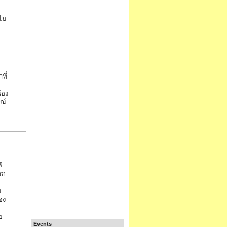
ม่
ที่
้อง
ณ์
้
รก
่
อง
ย
Events