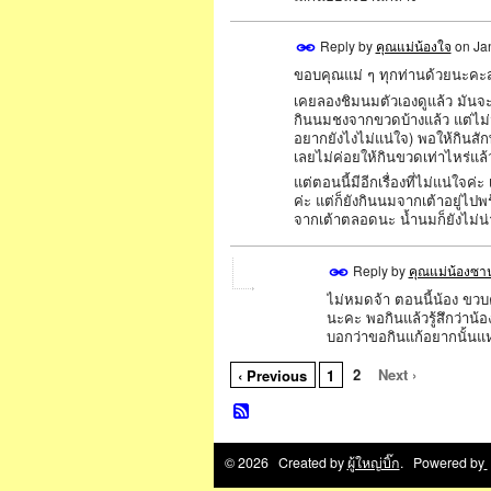
Reply by
คุณแม่น้องใจ
on
Ja
ขอบคุณแม่ ๆ ทุกท่านด้วยนะคะส
เคยลองชิมนมตัวเองดูแล้ว มันจะม
กินนมชงจากขวดบ้างแล้ว แต่ไม่ม
อยากยังไงไม่แน่ใจ) พอให้กินสักพ
เลยไม่ค่อยให้กินขวดเท่าไหร่แล้
แต่ตอนนี้มีอีกเรื่องที่ไม่แน่ใจค
ค่ะ แต่ก็ยังกินนมจากเต้าอยู่ไป
จากเต้าตลอดนะ น้ำนมก็ยังไม่น่า
Reply by
คุณแม่น้องซา
ไม่หมดจ้า ตอนนี้น้อง ขวบคร
นะคะ พอกินแล้วรู้สึกว่าน้
บอกว่าขอกินแก้อยากนั้นแห
2
Next ›
‹ Previous
1
© 2026 Created by
ผู้ใหญ่บิ๊ก
. Powered by