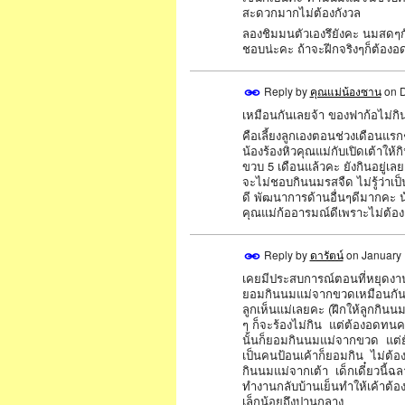
สะดวกมากไม่ต้องกังวล
ลองชิมมนตัวเองรึยังคะ นมสดๆก
ชอบน่ะคะ ถ้าจะฝีกจริงๆก็ต้องอด
Reply by
คุณแม่น้องซาน
on
D
เหมือนกันเลยจ้า ของฟาก้อไม่ก
คือเลี้ยงลูกเองตอนช่วงเดือนแรกๆ
น้องร้องหิวคุณแม่กับเปิดเต้าให
ขวบ 5 เดือนแล้วคะ ยังกินอยู่เ
จะไม่ชอบกินนมรสจืด ไม่รู้ว่าเ
ดี พัฒนาการด้านอื่นๆดีมากคะ น
คุณแม่ก้ออารมณ์ดีเพราะไม่ต้อง
Reply by
ดารัตน์
on
January 
เคยมีประสบการณ์ตอนที่หยุดงาน
ยอมกินนมแม่จากขวดเหมือนกัน วิ
ลูกเห็นแม่เลยคะ (ฝึกให้ลูกกินน
ๆ ก็จะร้องไม่กิน แต่ต้องอดทนคะ
นั้นก็ยอมกินนมแม่จากขวด แต่ยั
เป็นคนป้อนเค้าก็ยอมกิน ไม่ต้
กินนมแม่จากเต้า เด็กเดี๋ยวนี้ฉ
ทำงานกลับบ้านเย็นทำให้เค้าต้อ
เล็กน้อยถึงปานกลาง