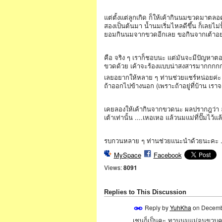
แต่ตั้งแต่ลูกเกิด ก็ให้เค้ากินนมขวดมาตล
สองเป็นต้นมา น้ำนมเริ่มไหลดีขึ้น ก็เลยไม
ยอมกินนมจากขวดอีกเลย ขอกินจากเต้าอย่
คือ จริง ๆ เราก็ชอบนะ แต่มันจะมีปัญหาตอน
ขวดด้วย เค้าจะร้องแบบน่าสงสารมากกกกก
เลยอยากให้หลาย ๆ ท่านช่วยแชร์หน่อยค่ะ ว
ถ้าออกไปข้างนอก (เพราะถ้าอยู่ที่บ้าน เรา
เคยลองให้เค้ากินจากขวดนะ ผลปรากฎว่า 
เต้าเท่านั้น ....เหอเหอ แล้วนมแม่ที่ปั๊มไว้
รบกวนหลาย ๆ ท่านช่วยแนะนำด้วยนะคะ .
MySpace
Facebook
Views:
8091
Replies to This Discussion
Reply by
YuhKha
on
Decemb
เชนก็เป็นคะ ทานนมแม่จนขวบครึ่