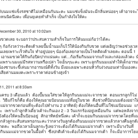
ับนมแช่แข็งรสชาติไม่เหมือนกันนะคะ นมแช่แข็งมันจะมีกลิ่นหน่อยๆ เค้าอาจจะไ
ทนนิดนึงคะ เพื่อนยุเคยทำสำเร็จ เป็นกำลังใจให้คะ
ecember 30, 2010 at 10:02am
ินขวดเลย จะบอกว่าประสบความสำเร็จในการให้นมแม่ก้อว่าได้คะ
 ก้อกังวลว่าจะติดเต้าเลยปั๊มน้ำนมเก็บไว้ให้น้องกินกับขวด แต่เผอิญว่าพอช่วงเวลา
้กินเลยเพราะเร็วทันใจ ทำอยู่บ่อยๆ น้องก้อเลยกลายเป็นโรคติดเต้าเลยคะ ตอนนี้ 1
ลย เอานมขวดให้กินก้อปิดปากแน่นคะ แต่...ก้อเริ่มกินนมจากแก้วและกล่องแล้วคะ น
ป็นเพราะนมแม่มีรสหวานหรือเปล่า ใจเย็นๆนะคะ เพราะลูกกินนมแม่ทำให้เด็กอารม
้องซานจะขี้เล่นมากอารมณ์ดีทั้งวัน มีงอแงเฉพาะตอนหิวกับง่วงนอนเท่านั้นเองคะ
เสียค่านมผงคะเพราะราคาค่อนข้างสูงจ้า
11, 2011 at 8:33am
ครบ 3 เดือนแล้ว ต้องปั๊มนมใส่ขวดให้ลูกกินนมแม่จะจากขวด ตอนแรกลูกก็ไม่
ธีแก้ไขก็คือ ต้องให้คุณยายป้อนนมแม่ที่อยู่ในขวด คือช่วงที่ป้อนนมต้องอย่าให
มแม่จากขวดก่อนที่จะต้องไปทำงาน 2 อาทิตย์) ต้องให้คนอื่นที่ไม่ใช่แม่ป้อนนม แ
 เพราะถ้าลูกหิวเดี๋ยวเค้าจะกินเอง 2 - 3 วันแรกร้องอยู่เหมือนกัน แต่พอหลังจาก
งต้องให้คนอื่นป้อนอยู่ สักอาทิตย์หนึ่งคะ เค้าก็จะยอมกินนมแม่จากขวดโดยที่แม
องกลัวลูกจะสับสนหรอกนะคะว่ากลางวันลูกต้องกินนมแม่จากขวดแล้วกลางคืนลูกต้
ลาดคะ พอถึงเวลาเย็นลูกจะรู้เลยว่าจะต้องได้กินนมแม่จากเต้า เพราะมีบางวันที่
งกินนมแม่จากขวดในมื้อค่ำ ซึ่งปกติเค้าจะต้องได้กินนมจากเต้า ก็จะมีอาการโยเ