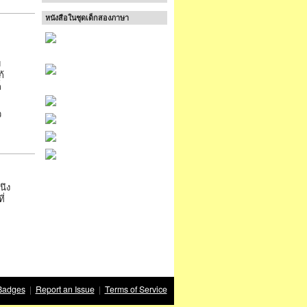
หนังสือในชุดเด็กสองภาษา
ม
้
็
ว
ม
นึง
ี่
Badges
|
Report an Issue
|
Terms of Service