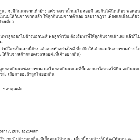
อดนะ จะมีกินนมจากเต้าบ้าง แต่ช่วงแรกน้ำนมไม่ค่อยมี เลยกินได้นิดเดียว พอตอน
่ปั๊มนมให้กินจากขวดแล้ว ให้ลูกกินนมจากเต้าเลย ผลปรากฎว่า เพียงแค่เดือนเดียวล
างเดียว
พาลูกออกไปข้างนอกน่ะสิ พอลูกหิวปุ๊บ ต้องรีบหาที่ให้ลูกกินจากเต้าเลย แล้วก็ไ
..
่ามีใครเป็นแบบนี้บ้าง แล้วควรทำอย่างไรดี ที่จะฝึกให้เค้ายอมกินจากขวดบ้าง 
จะให้กินจากเต้าตลอดเวลาเลยค่ะที่เค้าอยากกิน)
ลูกยอมกินนมชงจากขวด แต่ไม่ยอมกินนมแม่ที่ปั๊มออกมาใส่ขวดให้กิน จะกินนม
แล้วล่ะ เสียดายอ่ะถ้าลูกไม่ยอมกิน
..ขอบคุณค่ะ
er 17, 2010 at 2:04am
ง เวลาไปข้างนอกก็จะมีเสื้อคลุมให้นมคะ เดี๋ยวนี้ตามห้างก็มีห้องให้นมนะคะ