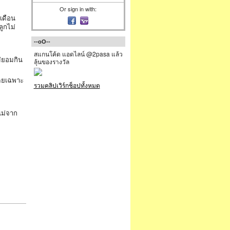
Or sign in with:
เดือน
ูกไม่
--oO--
สแกนโค้ด แอดไลน์ @2pasa แล้ว
ม่ยอมกิน
ลุ้นของรางวัล
โดยเฉพาะ
รวมคลิปเวิร์กช็อปทั้งหมด
แม่จาก