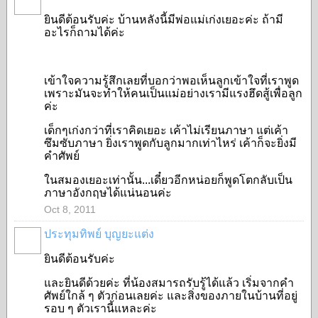
ยินดีต้อนรับค่ะ บ้านหลังนี้มีพ่อแม่เก่งเยอะค่ะ ถ้ามี
อะไรก็ถามได้ค่ะ
เข้าใจความรู้สึกเลยที่บอกว่าพอเห็นลูกเข้าใจที่เราพูด
เพราะมันจะทำให้คนเป็นแม่อย่างเรามีแรงฮึดสู้เพื่อลูก
ค่ะ
เด็กๆเก่งกว่าที่เราคิดเยอะ เค้าไม่เรียนภาษา แต่เค้า
ซึมซับภาษา ยิ่งเราพูดกับลูกมากเท่าไหร่ เค้าก็จะยิ่งมี
คำศัพย์
ในสมองเยอะเท่านั้น...เดี๋ยวอีกหน่อยก็พูดโตกลับเป็น
ภาษาอังกฤษได้แน่นอนค่ะ
Oct 8, 2011
ประทุมทิพย์ บุญยะแต่ง
SPECIAL
ยินดีต้อนรับค่ะ
และยินดีด้วยค่ะ ที่น้องสมารถรับรู้ได้แล้ว เริ่มจากคำ
ศัพย์ใกล้ ๆ ตัวก่อนเลยค่ะ และสิ่งของภายในบ้านที่อยู่
รอบ ๆ ตัวเรานี้แหละค่ะ